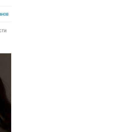
анов
сти