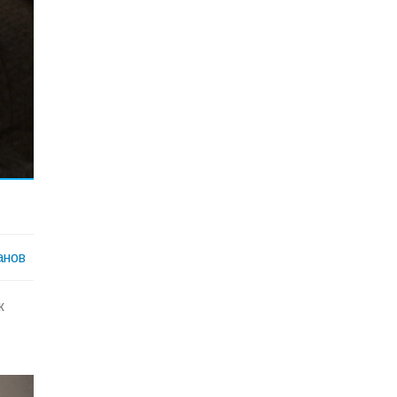
ы
анов
к