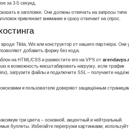
ое за 3‑5 секунд.
казать в заголовке. Они должны отвечать на запросы типа
головок привлекает внимание и сразу отвечает на спрос.
хостинга
вроде Tilda, Wix или конструктор от нашего партнёра. Они 
позволяют добавить форму без кода.
аблон на HTML/CSS и разместите его на VPS от
arendavps.
ках и возможность масштабировать нагрузку, если трафик
inx), загрузите файлы и подключите SSL – получаете надёж
оисковики и пользователи доверяют защищённым страницам
аксимум три цвета – основной, акцентный и нейтральный.
емые буллеты. Избегайте перегрузки картинками; используй