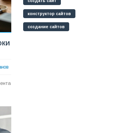
создать сайт
конструктор сайтов
создание сайтов
оки
анов
тента