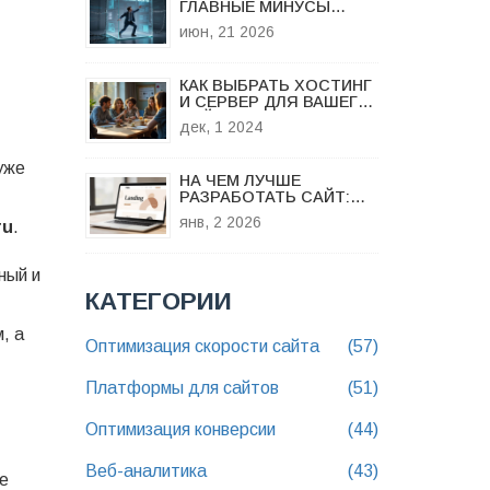
ГЛАВНЫЕ МИНУСЫ
ТИЛЬДЫ ДЛЯ БИЗНЕСА
июн, 21 2026
И БОЛЬШИЕ ПРОЕКТЫ
КАК ВЫБРАТЬ ХОСТИНГ
И СЕРВЕР ДЛЯ ВАШЕГО
САЙТА: ОСНОВНЫЕ
дек, 1 2024
РАЗЛИЧИЯ
уже
НА ЧЕМ ЛУЧШЕ
РАЗРАБОТАТЬ САЙТ:
СРАВНЕНИЕ ПЛАТФОРМ
янв, 2 2026
ru
.
ДЛЯ РАЗНЫХ ЗАДАЧ
ный и
КАТЕГОРИИ
, а
Оптимизация скорости сайта
(57)
Платформы для сайтов
(51)
Оптимизация конверсии
(44)
Веб-аналитика
(43)
те