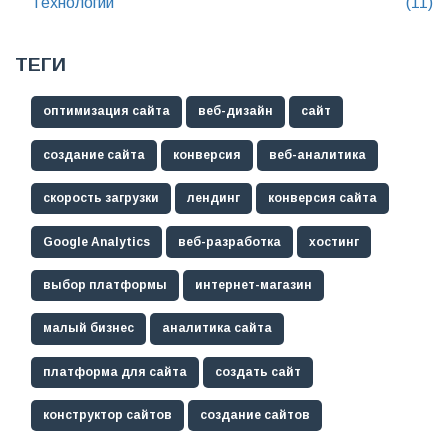
Технологии
(11)
ТЕГИ
оптимизация сайта
веб-дизайн
сайт
создание сайта
конверсия
веб-аналитика
скорость загрузки
лендинг
конверсия сайта
Google Analytics
веб-разработка
хостинг
выбор платформы
интернет-магазин
малый бизнес
аналитика сайта
платформа для сайта
создать сайт
конструктор сайтов
создание сайтов