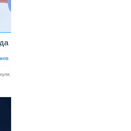
ода
анов
нуля.