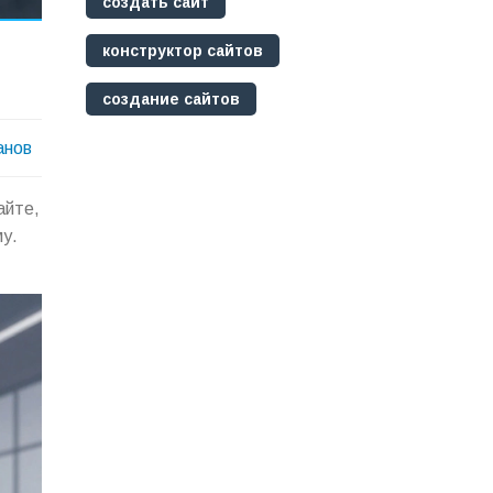
создать сайт
конструктор сайтов
создание сайтов
анов
айте,
му.