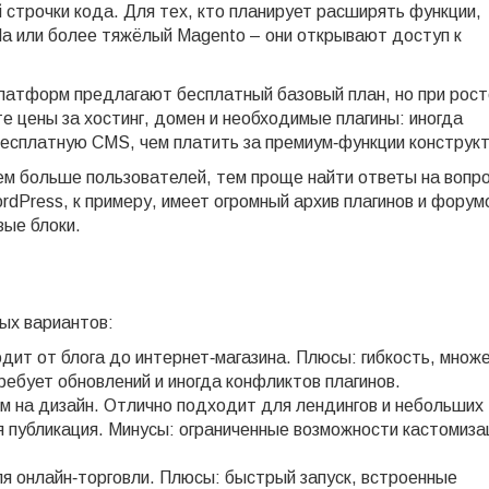
й строчки кода. Для тех, кто планирует расширять функции,
a или более тяжёлый Magento – они открывают доступ к
латформ предлагают бесплатный базовый план, но при рост
 цены за хостинг, домен и необходимые плагины: иногда
есплатную CMS, чем платить за премиум‑функции конструк
м больше пользователей, тем проще найти ответы на вопр
Press, к примеру, имеет огромный архив плагинов и форумо
вые блоки.
ых вариантов:
ит от блога до интернет‑магазина. Плюсы: гибкость, множ
ебует обновлений и иногда конфликтов плагинов.
м на дизайн. Отлично подходит для лендингов и небольших
я публикация. Минусы: ограниченные возможности кастомиза
я онлайн‑торговли. Плюсы: быстрый запуск, встроенные