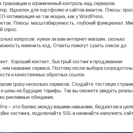
 транзакции и ограниченный контроль над сервером.
drop. Идеален для портфолио и сайтов‑визиток. Плюсы: про
O‑оптимизация не так мощна, как у WordPress.
ектов. Плюсы: масштабируемость, глубокий функционал. Ми
й спрос.
олько вопросов: нужен ли вам интернет‑магазин, сколько
можность изменить код. Ответы помогут сузить список до
ент. Хороший контент, быстрый хостинг и продуманная
е, чем название сервиса. Поэтому после выбора сосредоточ
ости и качественных обратных ссылок.
ерсии сразу несколько сервисов. Создайте тестовую страни
я и цены на будущие тарифы. Так вы сможете увидеть реаль
ько рекламные обещания.
йта – это баланс между вашими навыками, бюджетом и цел
ойке хостинга, подключайте SSL и начинайте наполнять сай