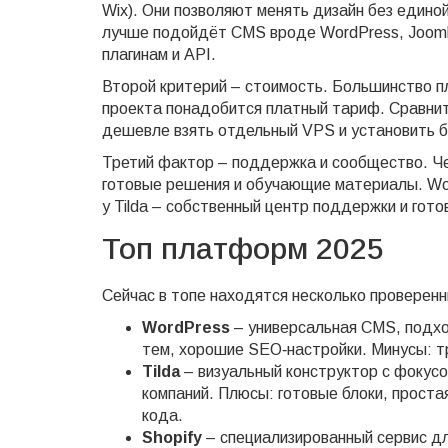
Wix). Они позволяют менять дизайн без едино
лучше подойдёт CMS вроде WordPress, Jooml
плагинам и API.
Второй критерий – стоимость. Большинство п
проекта понадобится платный тариф. Сравните
дешевле взять отдельный VPS и установить б
Третий фактор – поддержка и сообщество. Че
готовые решения и обучающие материалы. Word
у Tilda – собственный центр поддержки и гото
Топ платформ 2025
Сейчас в топе находятся несколько проверенн
WordPress
– универсальная CMS, подход
тем, хорошие SEO‑настройки. Минусы: тр
Tilda
– визуальный конструктор с фокусо
компаний. Плюсы: готовые блоки, проста
кода.
Shopify
– специализированный сервис дл