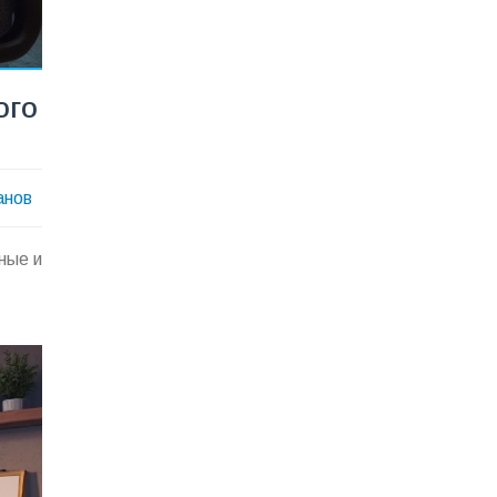
ого
анов
ные и