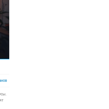
анов
усы.
ят