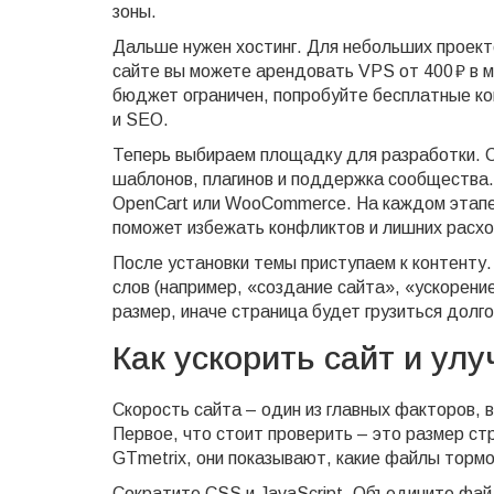
зоны.
Дальше нужен хостинг. Для небольших проек
сайте вы можете арендовать VPS от 400 ₽ в м
бюджет ограничен, попробуйте бесплатные ко
и SEO.
Теперь выбираем площадку для разработки. 
шаблонов, плагинов и поддержка сообществa. 
OpenCart или WooCommerce. На каждом этапе 
поможет избежать конфликтов и лишних расх
После установки темы приступаем к контенту
слов (например, «создание сайта», «ускорени
размер, иначе страница будет грузиться долго
Как ускорить сайт и ул
Скорость сайта – один из главных факторов, 
Первое, что стоит проверить – это размер ст
GTmetrix, они показывают, какие файлы тормо
Сократите CSS и JavaScript. Объедините фай