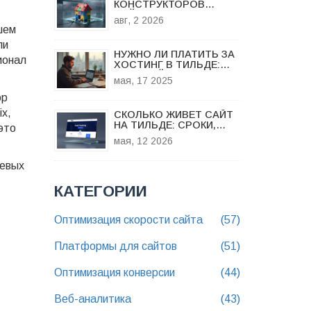
КОНСТРУКТОРОВ
САЙТОВ: КОГДА TILDA И
авг, 2 2026
WIX ТОРМОЗЯТ ВАШ
шем
БИЗНЕС
ли
НУЖНО ЛИ ПЛАТИТЬ ЗА
ионал
ХОСТИНГ В ТИЛЬДЕ:
ЧЕСТНЫЙ РАЗБОР
мая, 17 2025
ор
ix,
СКОЛЬКО ЖИВЕТ САЙТ
НА ТИЛЬДЕ: СРОКИ,
это
РИСКИ И ПЕРЕХОД НА
мая, 12 2026
СВОЙ ХОСТИНГ
чевых
КАТЕГОРИИ
Оптимизация скорости сайта
(57)
Платформы для сайтов
(51)
Оптимизация конверсии
(44)
Веб-аналитика
(43)