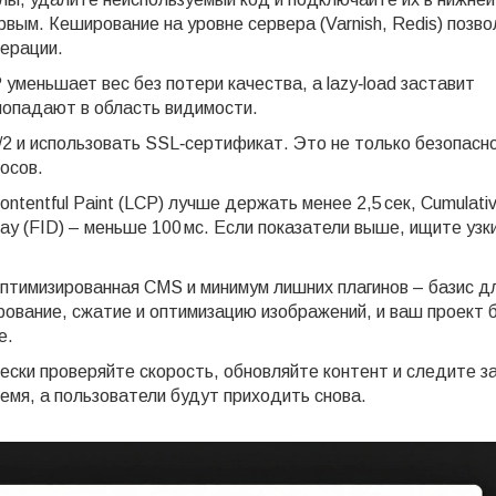
вым. Кеширование на уровне сервера (Varnish, Redis) позво
нерации.
меньшает вес без потери качества, а lazy‑load заставит
 попадают в область видимости.
2 и использовать SSL‑сертификат. Это не только безопасно
росов.
ontentful Paint (LCP) лучше держать менее 2,5 сек, Cumulati
Delay (FID) – меньше 100 мс. Если показатели выше, ищите узк
оптимизированная CMS и минимум лишних плагинов – базис д
рование, сжатие и оптимизацию изображений, и ваш проект 
е.
ески проверяйте скорость, обновляйте контент и следите з
ремя, а пользователи будут приходить снова.