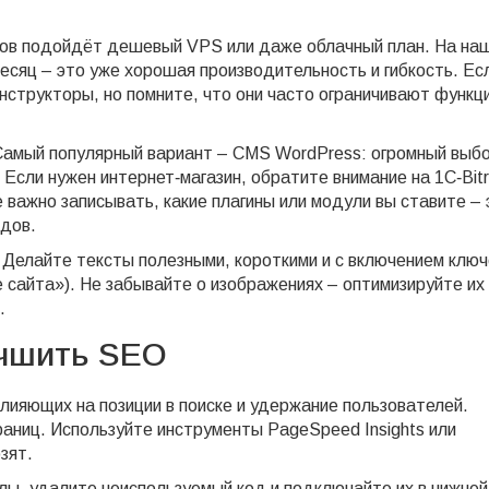
тов подойдёт дешевый VPS или даже облачный план. На на
есяц – это уже хорошая производительность и гибкость. Ес
нструкторы, но помните, что они часто ограничивают функц
Самый популярный вариант – CMS WordPress: огромный выб
Если нужен интернет‑магазин, обратите внимание на 1C‑Bitr
важно записывать, какие плагины или модули вы ставите – 
одов.
. Делайте тексты полезными, короткими и с включением клю
е сайта»). Не забывайте о изображениях – оптимизируйте их
.
учшить SEO
влияющих на позиции в поиске и удержание пользователей.
раниц. Используйте инструменты PageSpeed Insights или
зят.
лы, удалите неиспользуемый код и подключайте их в нижней