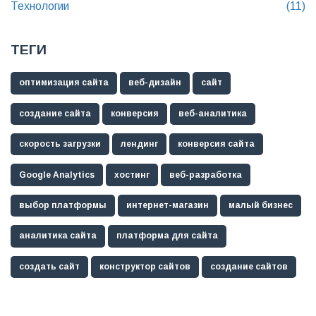
Технологии
(11)
ТЕГИ
оптимизация сайта
веб-дизайн
сайт
создание сайта
конверсия
веб-аналитика
скорость загрузки
лендинг
конверсия сайта
Google Analytics
хостинг
веб-разработка
выбор платформы
интернет-магазин
малый бизнес
аналитика сайта
платформа для сайта
создать сайт
конструктор сайтов
создание сайтов