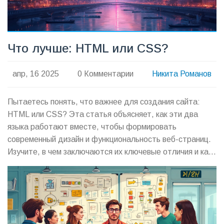
Что лучше: HTML или CSS?
апр, 16 2025
0 Комментарии
Никита Романов
Пытаетесь понять, что важнее для создания сайта:
HTML или CSS? Эта статья объясняет, как эти два
языка работают вместе, чтобы формировать
современный дизайн и функциональность веб-страниц.
Изучите, в чем заключаются их ключевые отличия и как
они взаимодополняют друг друга, а также получите
полезные советы для разработчиков. Мы поможем
разобраться, какой из этих языков может более
эффективно помочь в достижении ваших целей в веб-
разработке.