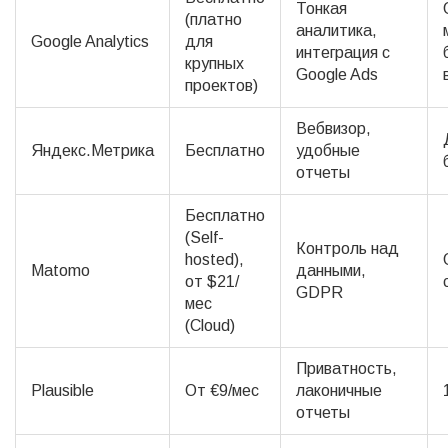
Тонкая
(платно
аналитика,
Google Analytics
для
интеграция с
крупных
Google Ads
проектов)
Вебвизор,
Яндекс.Метрика
Бесплатно
удобные
отчеты
Бесплатно
(Self-
Контроль над
hosted),
Matomo
данными,
от $21/
GDPR
мес
(Cloud)
Приватность,
Plausible
От €9/мес
лаконичные
отчеты