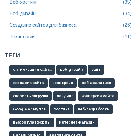
Веб-хостинг
(35)
Веб-дизайн
(34)
Создание сайтов для бизнеса
(26)
Технологии
(11)
ТЕГИ
оптимизация сайта
веб-дизайн
сайт
создание сайта
конверсия
веб-аналитика
скорость загрузки
лендинг
конверсия сайта
Google Analytics
хостинг
веб-разработка
выбор платформы
интернет-магазин
малый бизнес
аналитика сайта