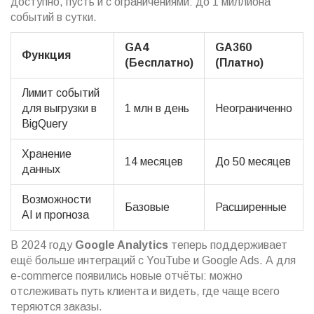
доступно, пусть и с ограничениями: до 1 миллиона
событий в сутки.
GA4
GA360
Функция
(Бесплатно)
(Платно)
Лимит событий
для выгрузки в
1 млн в день
Неограниченно
BigQuery
Хранение
14 месяцев
До 50 месяцев
данных
Возможности
Базовые
Расширенные
AI и прогноза
В 2024 году
Google Analytics
теперь поддерживает
ещё больше интеграций с YouTube и Google Ads. А для
e-commerce появились новые отчёты: можно
отслеживать путь клиента и видеть, где чаще всего
теряются заказы.