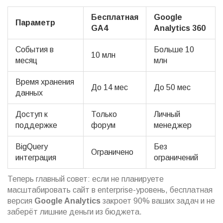
Бесплатная
Google
Параметр
GA4
Analytics 360
События в
Больше 10
10 млн
месяц
млн
Время хранения
До 14 мес
До 50 мес
данных
Доступ к
Только
Личный
поддержке
форум
менеджер
BigQuery
Без
Ограничено
интеграция
ограничений
Теперь главный совет: если не планируете
масштабировать сайт в enterprise-уровень, бесплатная
версия
Google Analytics
закроет 90% ваших задач и не
заберёт лишние деньги из бюджета.