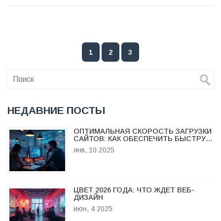
примеры, лайфхаки для экономии и подводные камни, о
которых часто забывают новички. Обсуждаются
последствия для узнаваемости и доверия к бизнесу. В
конце читатель сможет понять, стоит ли тратить деньги
1
2
3
на покупку домена именно в его ситуации.
НЕДАВНИЕ ПОСТЫ
ОПТИМАЛЬНАЯ СКОРОСТЬ ЗАГРУЗКИ
САЙТОВ: КАК ОБЕСПЕЧИТЬ БЫСТРУЮ
РАБОТУ
янв, 10 2025
ЦВЕТ 2026 ГОДА: ЧТО ЖДЕТ ВЕБ-
ДИЗАЙН
июн, 4 2025