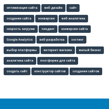
оптимизация сайта
веб-дизайн
сайт
создание сайта
конверсия
веб-аналитика
скорость загрузки
лендинг
конверсия сайта
Google Analytics
веб-разработка
хостинг
выбор платформы
интернет-магазин
малый бизнес
аналитика сайта
платформа для сайта
создать сайт
конструктор сайтов
создание сайтов