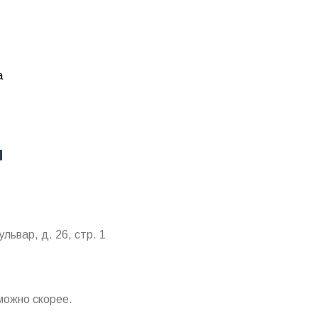
а
я
львар, д. 26, стр. 1
можно скорее.