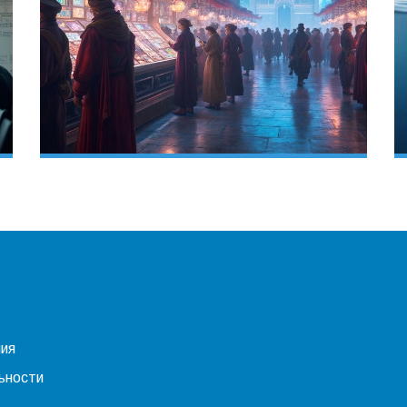
ния
ьности