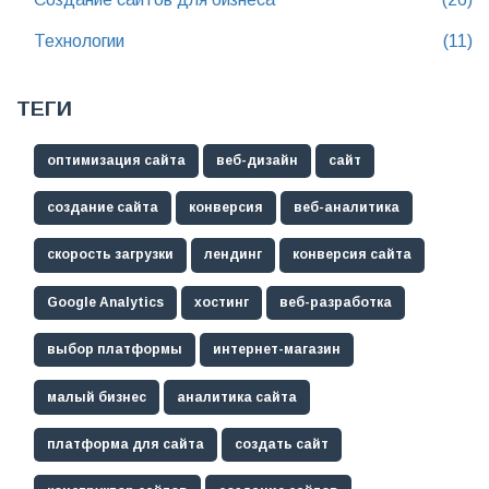
Технологии
(11)
ТЕГИ
оптимизация сайта
веб-дизайн
сайт
создание сайта
конверсия
веб-аналитика
скорость загрузки
лендинг
конверсия сайта
Google Analytics
хостинг
веб-разработка
выбор платформы
интернет-магазин
малый бизнес
аналитика сайта
платформа для сайта
создать сайт