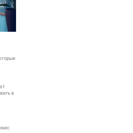
которые
ают
вать в
изнес