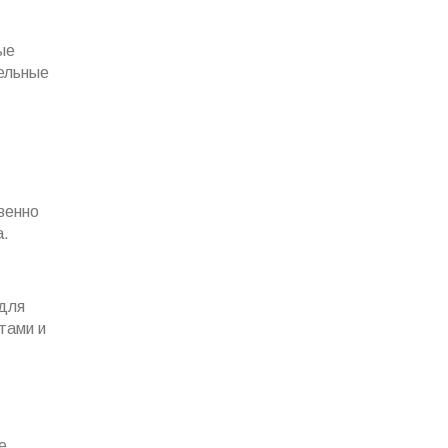
ые
тельные
венно
а.
 для
тами и
e