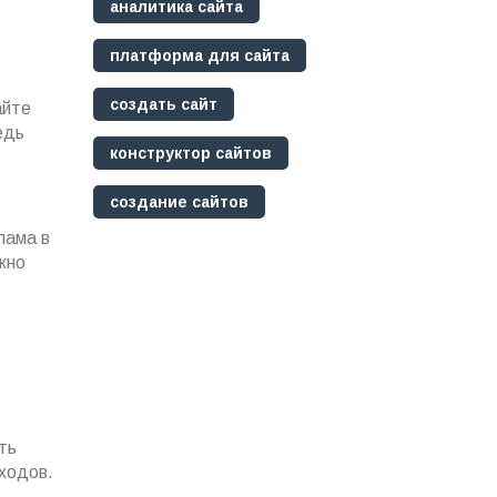
аналитика сайта
платформа для сайта
создать сайт
айте
едь
конструктор сайтов
создание сайтов
лама в
жно
ть
ходов.