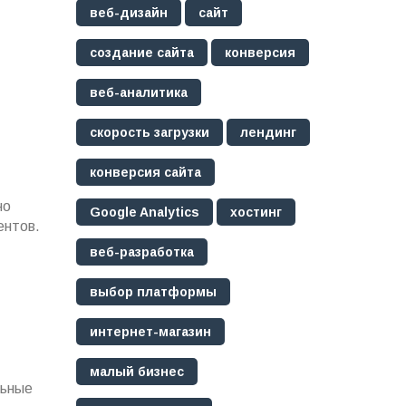
веб-дизайн
сайт
создание сайта
конверсия
веб-аналитика
скорость загрузки
лендинг
конверсия сайта
но
Google Analytics
хостинг
ентов.
веб-разработка
выбор платформы
интернет-магазин
малый бизнес
льные