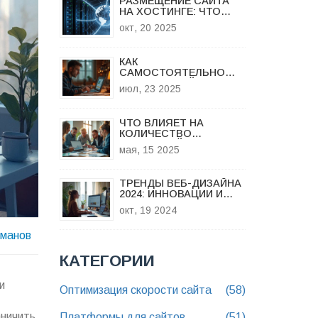
РАЗМЕЩЕНИЕ САЙТА
НА ХОСТИНГЕ: ЧТО
НУЖНО ЗНАТЬ ПЕРЕД
окт, 20 2025
ВЫБОРОМ
КАК
САМОСТОЯТЕЛЬНО
СОЗДАТЬ САЙТ:
июл, 23 2025
ПОДРОБНЫЙ РАЗБОР
ВСЕХ ЭТАПОВ
ЧТО ВЛИЯЕТ НА
КОЛИЧЕСТВО
КОНВЕРСИЙ: ГЛАВНЫЕ
мая, 15 2025
ФАКТОРЫ
ТРЕНДЫ ВЕБ-ДИЗАЙНА
2024: ИННОВАЦИИ И
НОВЫЕ ПОДХОДЫ
окт, 19 2024
оманов
КАТЕГОРИИ
и
Оптимизация скорости сайта
(58)
аничить
Платформы для сайтов
(51)