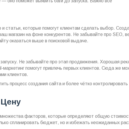
 — оно поможет выявить баги до запуска. Важно все
о и статьи, которые помогут клиентам сделать выбор. Созд
ваш магазин на фоне конкурентов. Не забывайте про SEO, в
йту оказаться выше в поисковой выдаче.
к запуску. Не забывайте про этап продвижения. Хорошая рек
il-маркетинг помогут привлечь первых клиентов. Сюда же мо
ми клиентов.
тить процесс создания сайта и более чётко контролировать
 Цену
 множества факторов, которые определяют общую стоимос
олько спланировать бюджет, но и избежать неожиданных рас