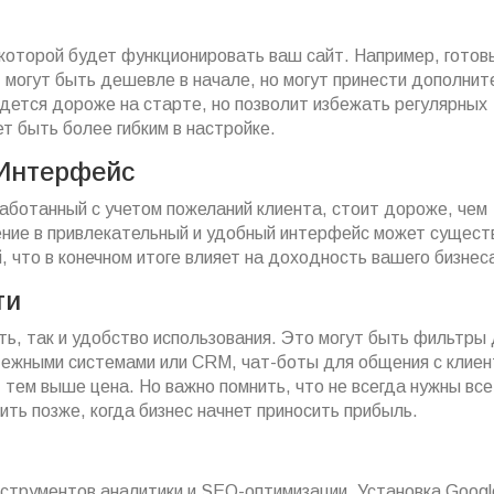
которой будет функционировать ваш сайт. Например, готов
 могут быть дешевле в начале, но могут принести дополни
ется дороже на старте, но позволит избежать регулярных
т быть более гибким в настройке.
 Интерфейс
аботанный с учетом пожеланий клиента, стоит дороже, чем
ение в привлекательный и удобный интерфейс может сущест
, что в конечном итоге влияет на доходность вашего бизнес
ти
ть, так и удобство использования. Это могут быть фильтры
атежными системами или CRM, чат-боты для общения с клиен
 тем выше цена. Но важно помнить, что не всегда нужны все
ть позже, когда бизнес начнет приносить прибыль.
нструментов аналитики и SEO-оптимизации. Установка Googl