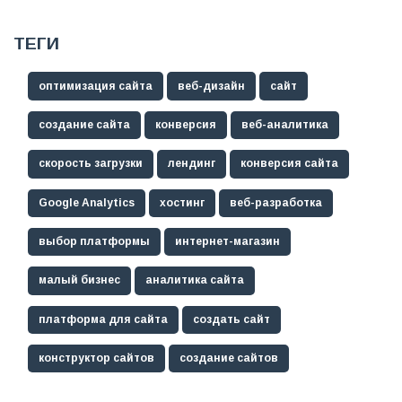
ТЕГИ
оптимизация сайта
веб-дизайн
сайт
создание сайта
конверсия
веб-аналитика
скорость загрузки
лендинг
конверсия сайта
Google Analytics
хостинг
веб-разработка
выбор платформы
интернет-магазин
малый бизнес
аналитика сайта
платформа для сайта
создать сайт
конструктор сайтов
создание сайтов