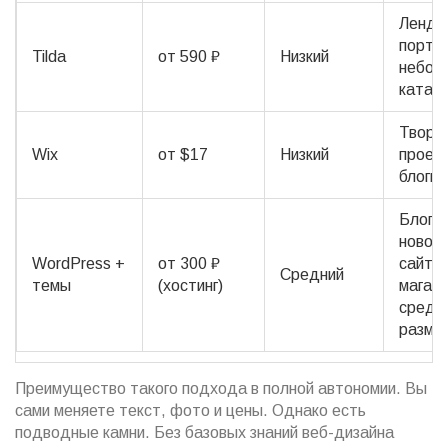
Лендин
портф
Tilda
от 590 ₽
Низкий
небол
катало
Творч
Wix
от $17
Низкий
проек
блоги
Блоги,
новос
WordPress
+
от 300 ₽
сайты
Средний
темы
(хостинг)
магаз
средн
разме
Преимущество такого подхода в полной автономии. Вы
сами меняете текст, фото и цены. Однако есть
подводные камни. Без базовых знаний
веб-дизайна