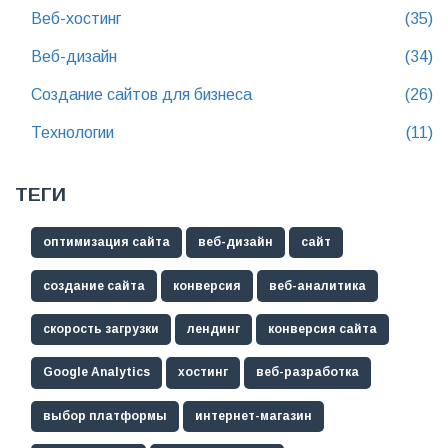
Веб-хостинг
(35)
Веб-дизайн
(34)
Создание сайтов для бизнеса
(26)
Технологии
(11)
ТЕГИ
оптимизация сайта
веб-дизайн
сайт
создание сайта
конверсия
веб-аналитика
скорость загрузки
лендинг
конверсия сайта
Google Analytics
хостинг
веб-разработка
выбор платформы
интернет-магазин