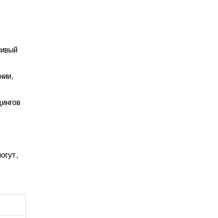
сивый
нии,
дингов
огут,