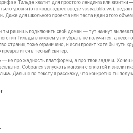
арифа в Тильде хватит для простого лендинга или визитки —
тьего уровня (это когда адрес вроде vasya.tilda.ws), редак
и. Даже для школьного проекта или теста идеи этого объем
или ты решишь подключить свой домен — тут начнут вылезат
логотип Тильды в нижнем углу убрать не получится, а некот
во страниц тоже ограничено, и если проект хотя бы чуть кр
о превратится в тесный свитер.
е — не про жадность платформы, а про твои задачи. Хочеш
сплатно. Собрался запускать магазин с оплатой и аналитик
елька. Дальше по тексту я расскажу, что конкретно ты полу
ет
у