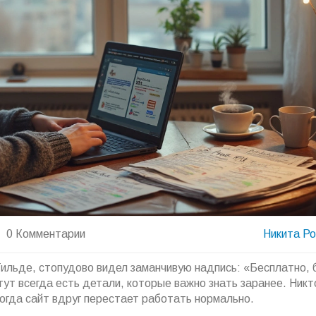
0 Комментарии
Никита Р
Тильде, стопудово видел заманчивую надпись: «Бесплатно, 
 тут всегда есть детали, которые важно знать заранее. Никт
 когда сайт вдруг перестает работать нормально.