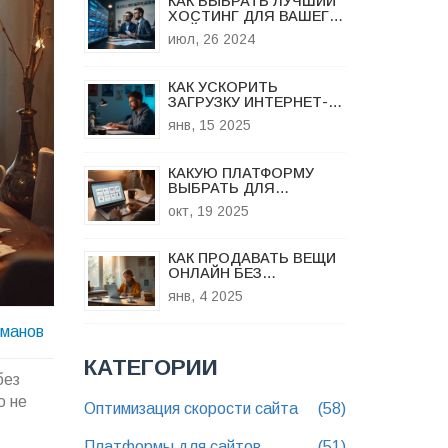
КАК ВЫБРАТЬ ЛУЧШИЙ
ХОСТИНГ ДЛЯ ВАШЕГО
САЙТА: СОВЕТЫ И
июл, 26 2024
РЕКОМЕНДАЦИИ
КАК УСКОРИТЬ
ЗАГРУЗКУ ИНТЕРНЕТ-
СТРАНИЦ В БРАУЗЕРЕ
янв, 15 2025
КАКУЮ ПЛАТФОРМУ
ВЫБРАТЬ ДЛЯ
ИНТЕРНЕТ‑МАГАЗИНА:
окт, 19 2025
ПОЛНОЕ
РУКОВОДСТВО
КАК ПРОДАВАТЬ ВЕЩИ
ОНЛАЙН БЕЗ
ЛИЦЕНЗИИ: СОВЕТЫ И
янв, 4 2025
РЕКОМЕНДАЦИИ
оманов
КАТЕГОРИИ
без
о не
Оптимизация скорости сайта
(58)
Платформы для сайтов
(51)