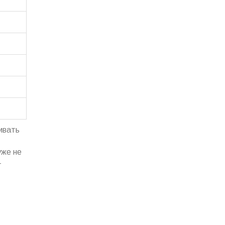
ивать
уже не
—