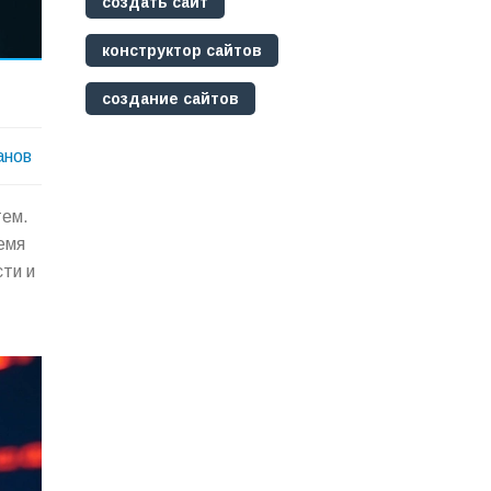
создать сайт
конструктор сайтов
создание сайтов
анов
тем.
емя
сти и