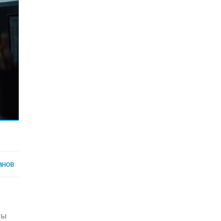
анов
ты