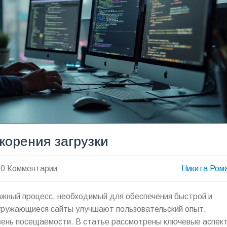
корения загрузки
0 Комментарии
Никита Ром
важный процесс, необходимый для обеспечения быстрой и
гружающиеся сайты улучшают пользовательский опыт,
ень посещаемости. В статье рассмотрены ключевые аспек