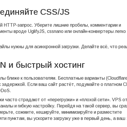
ъединяйте CSS/JS
 HTTP‑запрос. Уберите лишние пробелы, комментарии и
енты вроде UglifyJS, cssnano или онлайн‑конвертеры легко
йлы нужны для асинхронной загрузки. Делайте всё, что реа
DN и быстрый хостинг
лы ближе к пользователям. Бесплатные варианты (Cloudflare
 с задержкой. Если ваш сайт растёт, подумайте о платном 
DDoS.
ки часто страдают от «перегрузки» и «плохой сети». VPS о
аналы и гибкую настройку. Перейдя на такой сервер, вы сра
ерьте, сожмите, кешируйте, минимизируйте и разместите
яти пунктам, вы ускорите загрузку уже в первый день, а ва