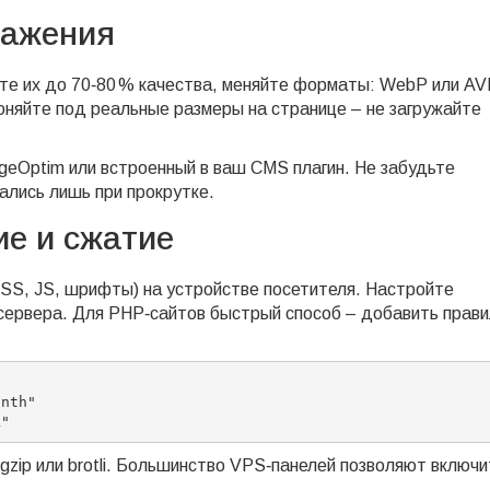
ражения
те их до 70‑80 % качества, меняйте форматы: WebP или AV
няйте под реальные размеры на странице – не загружайте
geOptim или встроенный в ваш CMS плагин. Не забудьте
жались лишь при прокрутке.
ие и сжатие
SS, JS, шрифты) на устройстве посетителя. Настройте
е сервера. Для PHP‑сайтов быстрый способ – добавить прави
nth"

zip или brotli. Большинство VPS‑панелей позволяют включи