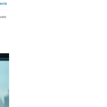
анов
ния.