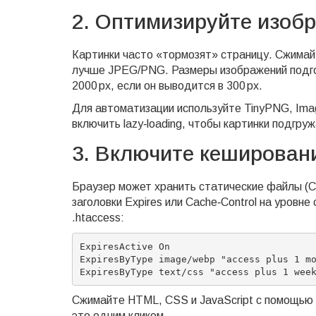
2. Оптимизируйте изоб
Картинки часто «тормозят» страницу. Сжимай
лучше JPEG/PNG. Размеры изображений подго
2000 px, если он выводится в 300 px.
Для автоматизации используйте TinyPNG, Ima
включить lazy‑loading, чтобы картинки подгру
3. Включите кеширован
Браузер может хранить статические файлы (C
заголовки Expires или Cache‑Control на уровн
.htaccess:
ExpiresActive On

ExpiresByType image/webp "access plus 1 mo
Сжимайте HTML, CSS и JavaScript с помощью g
это одним кликом.