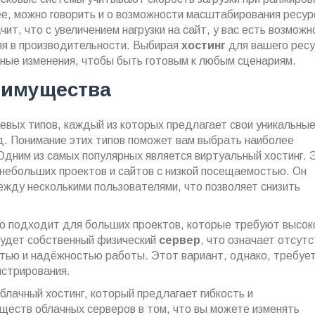
ее, можно говорить и о возможности масштабирования ресур
чит, что с увеличением нагрузки на сайт, у вас есть возможн
яя в производительности. Выбирая
хостинг
для вашего ресу
жные изменения, чтобы быть готовым к любым сценариям.
еимущества
евых типов, каждый из которых предлагает свои уникальны
. Понимание этих типов поможет вам выбрать наиболее
 Одним из самых популярных является виртуальный хостинг. 
ебольших проектов и сайтов с низкой посещаемостью. Он
ежду несколькими пользователями, что позволяет снизить
о подходит для больших проектов, которые требуют высок
 будет собственный физический
сервер
, что означает отсут
стью и надёжностью работы. Этот вариант, однако, требуе
истрирования.
лачный хостинг, который предлагает гибкость и
еств облачных серверов в том, что вы можете изменять