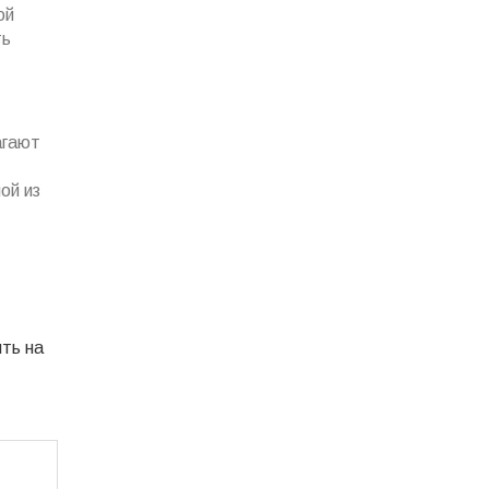
ой
ть
агают
ой из
ть на