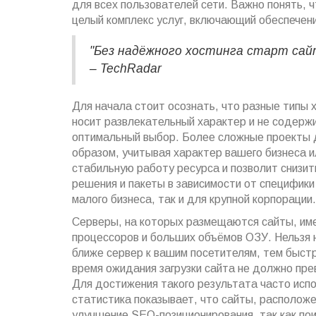
для всех пользователей сети. Важно понять, ч
целый комплекс услуг, включающий обеспечени
"Без надёжного хостинга старт са
– TechRadar
Для начала стоит осознать, что разные типы 
носит развлекательный характер и не содерж
оптимальный выбор. Более сложные проекты д
образом, учитывая характер вашего бизнеса и
стабильную работу ресурса и позволит снизи
решения и пакеты в зависимости от специфики 
малого бизнеса, так и для крупной корпорации.
Серверы, на которых размещаются сайты, им
процессоров и больших объёмов ОЗУ. Нельзя 
ближе сервер к вашим посетителям, тем быстр
время ожидания загрузки сайта не должно пре
Для достижения такого результата часто испо
статистика показывает, что сайты, располож
улучшение SEO-позиционирования, так как по