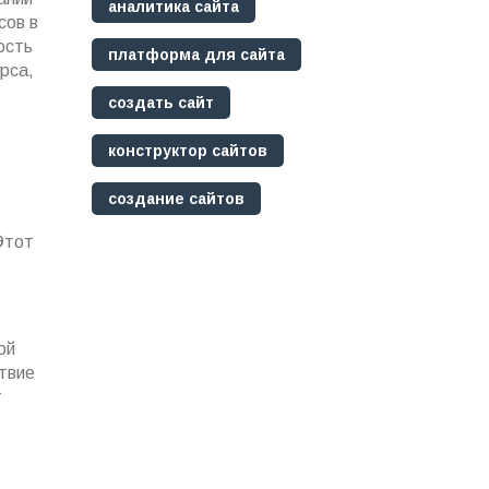
аналитика сайта
сов в
ость
платформа для сайта
рса,
создать сайт
конструктор сайтов
е
создание сайтов
Этот
ой
ствие
т