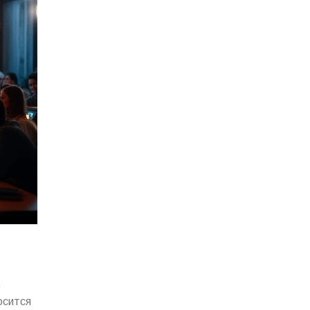
о
осится