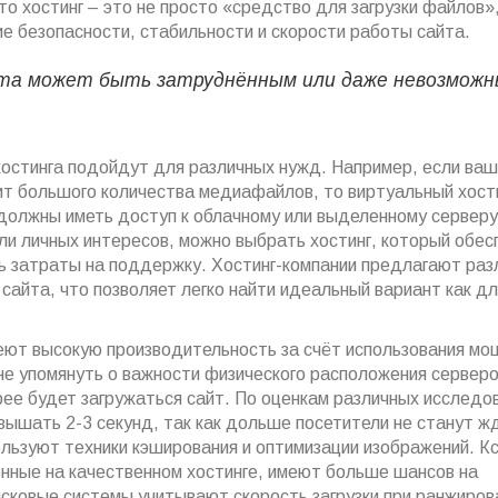
то хостинг – это не просто «средство для загрузки файлов»,
е безопасности, стабильности и скорости работы сайта.
йта может быть затруднённым или даже невозможн
хостинга подойдут для различных нужд. Например, если ваш
ит большого количества медиафайлов, то виртуальный хост
олжны иметь доступ к облачному или выделенному серверу
ли личных интересов, можно выбрать хостинг, который обес
ть затраты на поддержку. Хостинг-компании предлагают ра
сайта, что позволяет легко найти идеальный вариант как д
еют высокую производительность за счёт использования мо
не упомянуть о важности физического расположения серверо
ее будет загружаться сайт. По оценкам различных исследо
вышать 2-3 секунд, так как дольше посетители не станут ж
льзуют техники кэширования и оптимизации изображений. К
енные на качественном хостинге, имеют больше шансов на
исковые системы учитывают скорость загрузки при ранжиров