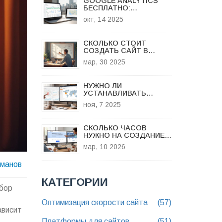
GOOGLE ANALYTICS
БЕСПЛАТНО:
ВОЗМОЖНОСТИ,
окт, 14 2025
ОГРАНИЧЕНИЯ И
АЛЬТЕРНАТИВЫ
СКОЛЬКО СТОИТ
СОЗДАТЬ САЙТ В
ИНТЕРНЕТЕ?
мар, 30 2025
НУЖНО ЛИ
УСТАНАВЛИВАТЬ
GOOGLE ANALYTICS НА
ноя, 7 2025
СВОЙ САЙТ: ПЛЮСЫ,
МИНУСЫ И
АЛЬТЕРНАТИВЫ
СКОЛЬКО ЧАСОВ
НУЖНО НА СОЗДАНИЕ
ЛЕНДИНГА: РЕАЛЬНЫЕ
мар, 10 2026
ЦИФРЫ И ЭТАПЫ
оманов
КАТЕГОРИИ
ыбор
Оптимизация скорости сайта
(57)
ависит
Платформы для сайтов
(51)