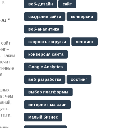
 а
веб-дизайн
сайт
создание сайта
конверсия
ым."
веб-аналитика
скорость загрузки
лендинг
 сайт
инг –
конверсия сайта
. Таким
печит
Google Analytics
зличные
ля
веб-разработка
хостинг
щных
выбор платформы
в: чем
ваний,
интернет-магазин
дать.
стати,
малый бизнес
ании