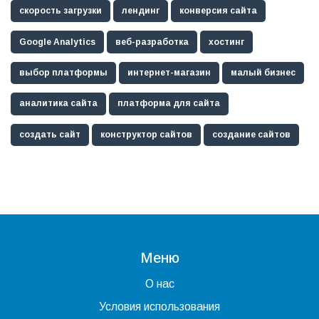
скорость загрузки
лендинг
конверсия сайта
Google Analytics
веб-разработка
хостинг
выбор платформы
интернет-магазин
малый бизнес
аналитика сайта
платформа для сайта
создать сайт
конструктор сайтов
создание сайтов
Меню
О нас
Условия использования