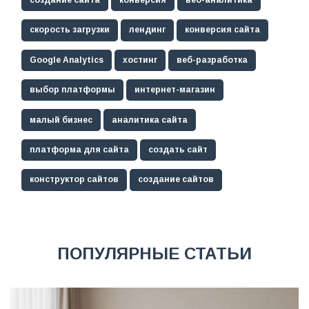
создание сайта
конверсия
веб-аналитика
скорость загрузки
лендинг
конверсия сайта
Google Analytics
хостинг
веб-разработка
выбор платформы
интернет-магазин
малый бизнес
аналитика сайта
платформа для сайта
создать сайт
конструктор сайтов
создание сайтов
ПОПУЛЯРНЫЕ СТАТЬИ