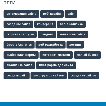
ТЕГИ
оптимизация сайта
веб-дизайн
сайт
создание сайта
конверсия
веб-аналитика
скорость загрузки
лендинг
конверсия сайта
Google Analytics
веб-разработка
хостинг
выбор платформы
интернет-магазин
малый бизнес
аналитика сайта
платформа для сайта
создать сайт
конструктор сайтов
создание сайтов