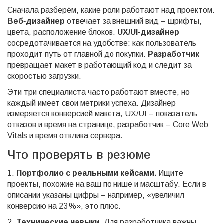
Сначала разберём, какие роли работают над проектом.
Веб‑дизайнер
отвечает за внешний вид – шрифты,
цвета, расположение блоков.
UX/UI‑дизайнер
сосредотачивается на удобстве: как пользователь
проходит путь от главной до покупки.
Разработчик
превращает макет в работающий код и следит за
скоростью загрузки.
Эти три специалиста часто работают вместе, но
каждый имеет свои метрики успеха. Дизайнер
измеряется конверсией макета, UX/UI – показатель
отказов и время на странице, разработчик – Core Web
Vitals и время отклика сервера.
Что проверять в резюме
1.
Портфолио с реальными кейсами.
Ищите
проекты, похожие на ваш по нише и масштабу. Если в
описании указаны цифры – например, «увеличил
конверсию на 23 %», это плюс.
2.
Технические навыки.
Для разработчика важны