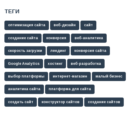
ТЕГИ
оптимизация сайта
веб-дизайн
сайт
создание сайта
конверсия
веб-аналитика
скорость загрузки
лендинг
конверсия сайта
Google Analytics
хостинг
веб-разработка
выбор платформы
интернет-магазин
малый бизнес
аналитика сайта
платформа для сайта
создать сайт
конструктор сайтов
создание сайтов