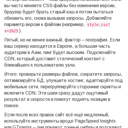
вы часто меняете CSS‑файлы без изменения версии,
браузер будет брать старый кэш и потом пытаться
обновить его, снова вызывая запросы. Добавляйте
параметр версии к файлам (например,
style.css?
).
v=2025
Пятый, но не менее важный, фактор – география. Если
ваш сервер находится в Европе, а большая часть
аудитории в Азии, пинг будет высоким. Подключайте
CDN, который доставит статический контент с
ближайшего к пользователю узла.
Итого: проверьте размеры файлов, сократите запросы,
оптимизируйте БД, улучшите хостинг, адаптируйте под
мобильные сети, перегруппируйте сторонние скрипты и
включите CDN. Эти шаги сразу дадут ощутимый
результат в скорости и помогут поднять позиции в
поиске.
Если после всех правок сайт всё ещё медленный,
используйте инструменты вроде PageSpeed Insights
или GTmetrix – они покажут точные цифры и подскажут,