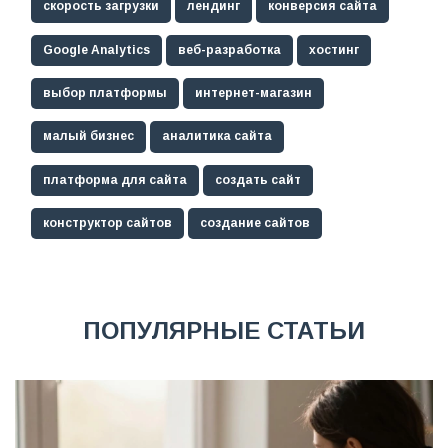
скорость загрузки
лендинг
конверсия сайта
Google Analytics
веб-разработка
хостинг
выбор платформы
интернет-магазин
малый бизнес
аналитика сайта
платформа для сайта
создать сайт
конструктор сайтов
создание сайтов
ПОПУЛЯРНЫЕ СТАТЬИ