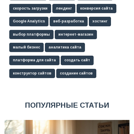
скорость загрузки
лендинг
конверсия сайта
Google Analytics
веб-разработка
хостинг
выбор платформы
интернет-магазин
малый бизнес
аналитика сайта
платформа для сайта
создать сайт
конструктор сайтов
создание сайтов
ПОПУЛЯРНЫЕ СТАТЬИ