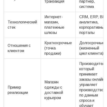
транзакция
партнер,
система
Интернет-
CRM, ERP, BI-
Технологический
магазин,
аналитика,
стек
платежные
корпоративные
шлюзы
порталы
Краткосрочные
Долгосрочные
Отношения с
(точка
(жизненный
клиентом
продажи)
цикл клиента)
Производитель
который
принимает
заказы онлайн,
Магазин
управляет
Пример
одежды с
производством
реализации
доставкой
по данным
курьером
спроса и
обучает