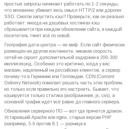
простые запросы начинают работать по 1-2 секунды,
что мгновенно убивает весь смысл HTTP/2 или дорогих
SSD. Смогли запустить кэш? Проверьте, как он реально
работает: иногда на дешёвых хостингах кэш
сбрасывается при каждом обновлении сайта, и каждый
посетитель тянет всё по новой.
География датa-центра — не миф. Если сайт физически
размещён на другом континенте, никакая скорость
сетей не скроет дополнительной задержки в 200-300
миллисекунд. Особенно это критично, когда у вас
магазин, нацеленный на российских клиентов, а сервер
почему-то в Германии или Голландии. CDN (Content
Delivery Network) помогает решать часть этих проблем,
но только если правильно его настроить. Бывает, что
кэшируется только статика (изображения, js, css), а
основной трафик идёт всё равно до главного сервера.
Обновления серверного ПО — вот где прячется дракон.
Устаревший Apache или nginx, старые версии PHP
(например, 5.6 против 8.1 — разница в