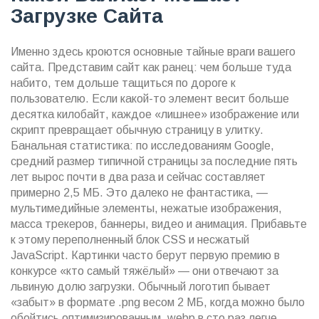
Загрузке Сайта
Именно здесь кроются основные тайные враги вашего
сайта. Представим сайт как ранец: чем больше туда
набито, тем дольше тащиться по дороге к
пользователю. Если какой-то элемент весит больше
десятка килобайт, каждое «лишнее» изображение или
скрипт превращает обычную страницу в улитку.
Банальная статистика: по исследованиям Google,
средний размер типичной страницы за последние пять
лет вырос почти в два раза и сейчас составляет
примерно 2,5 МБ. Это далеко не фантастика, —
мультимедийные элементы, нежатые изображения,
масса трекеров, баннеры, видео и анимация. Прибавьте
к этому переполненный блок CSS и несжатый
JavaScript. Картинки часто берут первую премию в
конкурсе «кто самый тяжёлый» — они отвечают за
львиную долю загрузки. Обычный логотип бывает
«забыт» в формате .png весом 2 МБ, когда можно было
обойтись оптимизированным .webp в сто раз легче.