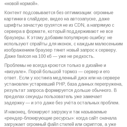
«новой нормой».
Контент подсовывается без оптимизации: огромные
картинки в слайдере, видео на автозапуске, даже
шрифты зачастую грузятся не из CDN, а напрямую с
сервера в формате, который поддерживают не все
браузеры. К этому добавим популярную ошибку: не
используют спрайты для иконок, с каждым малюсеньким
изображением браузер тянет новый запрос к серверу.
Даже favicon на 100 кб — уже не редкость.
Проблемы не всегда кроются только в дизайне и
«визуале». Порой большой тормоз — сервер и его
ответ. Если у хостинга медленный диск или на сервере
установлен устаревший PHP, база данных перегружена,
результат запроса формируется дольше обычного. В
пределах секунды пользователь уже замечает
задержку — и это даже без учёта остальных проблем.
И наконец, блокируют загрузку и так называемые
«рендер-блокирующие ресурсы»: когда сайт сначала
загружает огромный файл стилей или скриптов, а уже