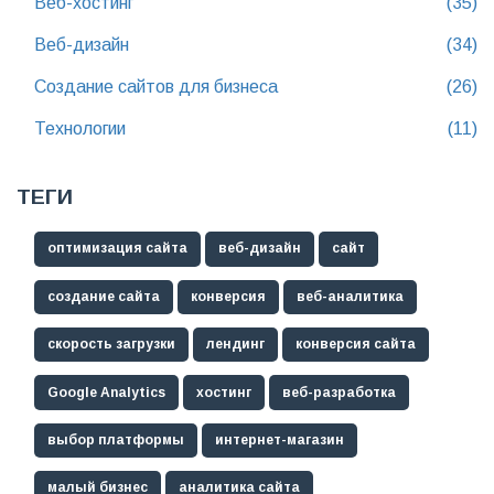
Веб-хостинг
(35)
Веб-дизайн
(34)
Создание сайтов для бизнеса
(26)
Технологии
(11)
ТЕГИ
оптимизация сайта
веб-дизайн
сайт
создание сайта
конверсия
веб-аналитика
скорость загрузки
лендинг
конверсия сайта
Google Analytics
хостинг
веб-разработка
выбор платформы
интернет-магазин
малый бизнес
аналитика сайта