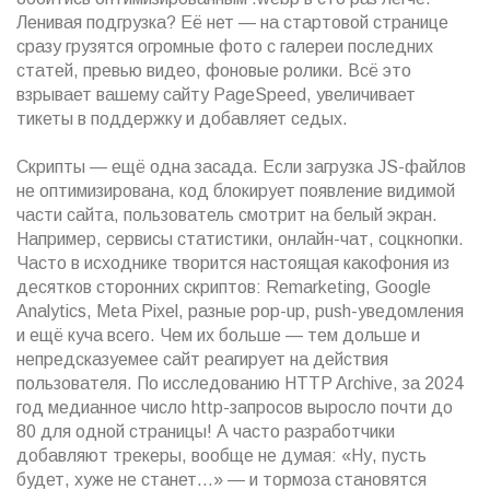
Ленивая подгрузка? Её нет — на стартовой странице
сразу грузятся огромные фото с галереи последних
статей, превью видео, фоновые ролики. Всё это
взрывает вашему сайту PageSpeed, увеличивает
тикеты в поддержку и добавляет седых.
Скрипты — ещё одна засада. Если загрузка JS-файлов
не оптимизирована, код блокирует появление видимой
части сайта, пользователь смотрит на белый экран.
Например, сервисы статистики, онлайн-чат, соцкнопки.
Часто в исходнике творится настоящая какофония из
десятков сторонних скриптов: Remarketing, Google
Analytics, Meta Pixel, разные pop-up, push-уведомления
и ещё куча всего. Чем их больше — тем дольше и
непредсказуемее сайт реагирует на действия
пользователя. По исследованию HTTP Archive, за 2024
год медианное число http-запросов выросло почти до
80 для одной страницы! А часто разработчики
добавляют трекеры, вообще не думая: «Ну, пусть
будет, хуже не станет…» — и тормоза становятся