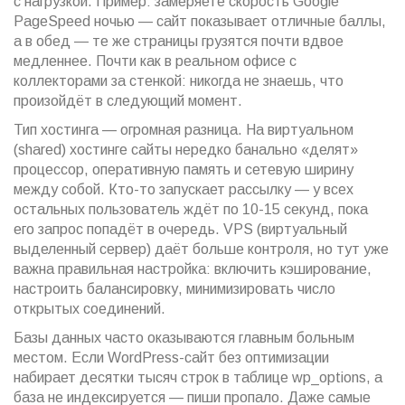
с нагрузкой. Пример: замеряете скорость Google
PageSpeed ночью — сайт показывает отличные баллы,
а в обед — те же страницы грузятся почти вдвое
медленнее. Почти как в реальном офисе с
коллекторами за стенкой: никогда не знаешь, что
произойдёт в следующий момент.
Тип хостинга — огромная разница. На виртуальном
(shared) хостинге сайты нередко банально «делят»
процессор, оперативную память и сетевую ширину
между собой. Кто-то запускает рассылку — у всех
остальных пользователь ждёт по 10-15 секунд, пока
его запрос попадёт в очередь. VPS (виртуальный
выделенный сервер) даёт больше контроля, но тут уже
важна правильная настройка: включить кэширование,
настроить балансировку, минимизировать число
открытых соединений.
Базы данных часто оказываются главным больным
местом. Если WordPress-сайт без оптимизации
набирает десятки тысяч строк в таблице wp_options, а
база не индексируется — пиши пропало. Даже самые