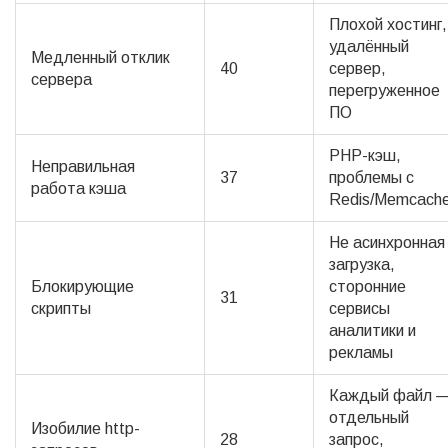
Плохой хостинг,
удалённый
Медленный отклик
40
сервер,
сервера
перегруженное
ПО
PHP-кэш,
Неправильная
37
проблемы с
работа кэша
Redis/Memcach
Не асинхронная
загрузка,
Блокирующие
сторонние
31
скрипты
сервисы
аналитики и
рекламы
Каждый файл 
отдельный
Изобилие http-
28
запрос,