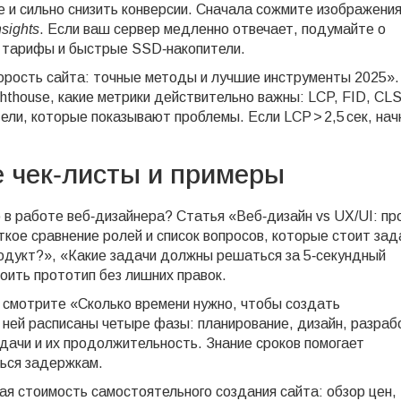
е и сильно снизить конверсии. Сначала сожмите изображения
sights
. Если ваш сервер медленно отвечает, подумайте о
е тарифы и быстрые SSD‑накопители.
орость сайта: точные методы и лучшие инструменты 2025».
ghthouse, какие метрики действительно важны: LCP, FID, CLS
ели, которые показывают проблемы. Если LCP > 2,5 сек, нач
е чек‑листы и примеры
 в работе веб‑дизайнера? Статья «Веб‑дизайн vs UX/UI: пр
ткое сравнение ролей и список вопросов, которые стоит зад
родукт?», «Какие задачи должны решаться за 5‑секундный
оить прототип без лишних правок.
, смотрите «Сколько времени нужно, чтобы создать
В ней расписаны четыре фазы: планирование, дизайн, разраб
адачи и их продолжительность. Знание сроков помогает
ься задержкам.
ная стоимость самостоятельного создания сайта: обзор цен,