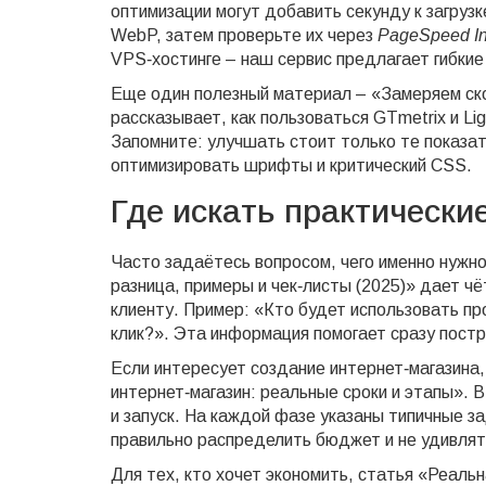
оптимизации могут добавить секунду к загрузк
WebP, затем проверьте их через
PageSpeed In
VPS‑хостинге – наш сервис предлагает гибки
Еще один полезный материал – «Замеряем ск
рассказывает, как пользоваться GTmetrix и Li
Запомните: улучшать стоит только те показат
оптимизировать шрифты и критический CSS.
Где искать практически
Часто задаётесь вопросом, чего именно нужно
разница, примеры и чек‑листы (2025)» дает чё
клиенту. Пример: «Кто будет использовать п
клик?». Эта информация помогает сразу постр
Если интересует создание интернет‑магазина
интернет‑магазин: реальные сроки и этапы». 
и запуск. На каждой фазе указаны типичные з
правильно распределить бюджет и не удивлят
Для тех, кто хочет экономить, статья «Реаль