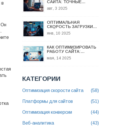
САЙТА: ТОЧНЫЕ
 в
МЕТОДЫ И ЛУЧШИЕ
авг, 3 2025
ИНСТРУМЕНТЫ 2025
ОПТИМАЛЬНАЯ
 Он
СКОРОСТЬ ЗАГРУЗКИ
.
САЙТОВ: КАК
янв, 10 2025
ОБЕСПЕЧИТЬ
ните
БЫСТРУЮ РАБОТУ
КАК ОПТИМИЗИРОВАТЬ
РАБОТУ САЙТА:
УСКОРЯЕМ ЗАГРУЗКУ
мая, 14 2025
БЕЗ БОЛИ
остая
ать
КАТЕГОРИИ
Оптимизация скорости сайта
(58)
Платформы для сайтов
(51)
отка
Оптимизация конверсии
(44)
Веб-аналитика
(43)