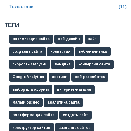
Технологии
(11)
ТЕГИ
оптимизация сайта
веб-дизайн
сайт
создание сайта
конверсия
веб-аналитика
скорость загрузки
лендинг
конверсия сайта
Google Analytics
хостинг
веб-разработка
выбор платформы
интернет-магазин
малый бизнес
аналитика сайта
платформа для сайта
создать сайт
конструктор сайтов
создание сайтов