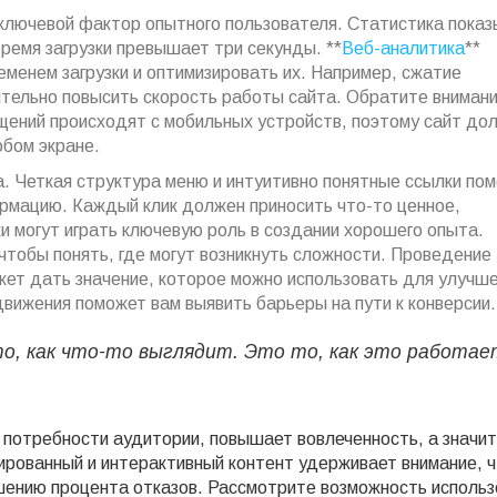
 ключевой фактор опытного пользователя. Статистика показ
ремя загрузки превышает три секунды. **
Веб-аналитика
**
менем загрузки и оптимизировать их. Например, сжатие
ительно повысить скорость работы сайта. Обратите внимани
щений происходят с мобильных устройств, поэтому сайт до
юбом экране.
а. Четкая структура меню и интуитивно понятные ссылки по
рмацию. Каждый клик должен приносить что-то ценное,
ки могут играть ключевую роль в создании хорошего опыта.
чтобы понять, где могут возникнуть сложности. Проведение
жет дать значение, которое можно использовать для улучше
вижения поможет вам выявить барьеры на пути к конверсии.
о, как что-то выглядит. Это то, как это работае
потребности аудитории, повышает вовлеченность, а значит
ированный и интерактивный контент удерживает внимание, 
ьшению процента отказов. Рассмотрите возможность использ