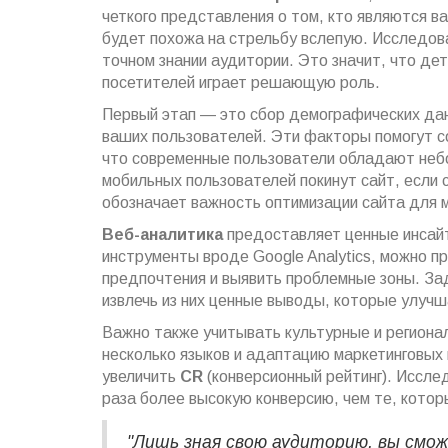
четкого представления о том, кто являются в
будет похожа на стрельбу вслепую. Исследов
точном знании аудитории. Это значит, что де
посетителей играет решающую роль.
Первый этап — это сбор демографических дан
ваших пользователей. Эти факторы помогут с
что современные пользователи обладают неб
мобильных пользователей покинут сайт, если 
обозначает важность оптимизации сайта для 
Веб-аналитика
предоставляет ценные инсайт
инструменты вроде Google Analytics, можно п
предпочтения и выявить проблемные зоны. Зад
извлечь из них ценные выводы, которые улучш
Важно также учитывать культурные и региона
несколько языков и адаптацию маркетинговых
увеличить
CR
(конверсионный рейтинг). Иссле
раза более высокую конверсию, чем те, кото
"Лишь зная свою аудиторию, вы смо