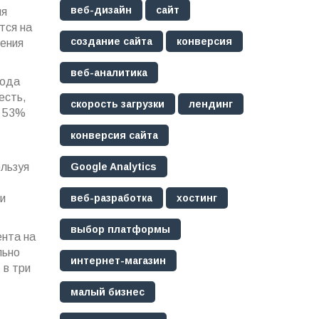
веб-дизайн
сайт
ия
тся на
создание сайта
конверсия
дения
веб-аналитика
хода
есть,
скорость загрузки
лендинг
о 53%
конверсия сайта
ользуя
Google Analytics
и
веб-разработка
хостинг
выбор платформы
ента на
льно
интернет-магазин
 в три
малый бизнес