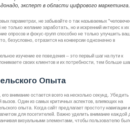
донадо, эксперт в области цифрового маркетинга.
овых параметрах, не забывайте о так называемых "человече
 не только желание заработать, но и искренний интерес к их
ие опросов и фокус-групп способно не только улучшить ва
что, безусловно, отразится на конверсии однозначно в
льное изучение ее поведения – это первый шаг на пути к
понимаете своих клиентов и их потребности, тем больше ша
ельского Опыта
 его внимание остается всего на несколько секунд. Убедить 
вызов. Один из самых критичных аспектов, влияющих на
ельского опыта. Когда сайт предлагает простоту навигации 
магнитом для посетителей. Важно уделить внимание каждой 
аканчивая визуальными элементами, чтобы пользователю был