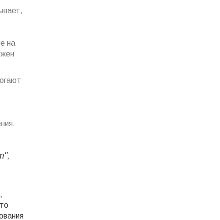
ывает,
е на
лжен
могают
ния.
т",
,
что
ования