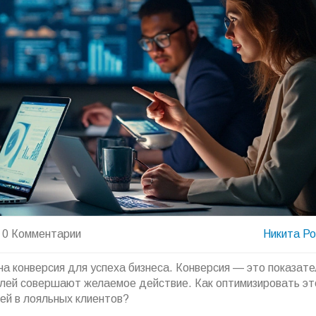
0 Комментарии
Никита Р
а конверсия для успеха бизнеса. Конверсия — это показате
елей совершают желаемое действие. Как оптимизировать эт
ей в лояльных клиентов?