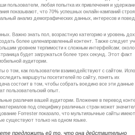
аши пользователи, любая попытка их привлечения и удержан
ания показывают, что 70% успешных онлайн-кампаний строя
тальный анализ демографических данных, интересов и пове
ных. Важно знать пол, возрастную категорию и уровень до
оздать более целенаправленный контент. Также следует уч
ольшим уровнем терпимости к сложным интерфейсам; окол
страница будет загружаться более трех секунд. Этот факт
мобильной аудитории.
ы о том, как пользователи взаимодействуют с сайтом. Исп
роследить маршруты посетителей по сайту, понять их
ача состоит в том, чтобы собрать воедино все эти данные 
ат пользовательский опыт.
льные различия вашей аудитории. Вложение в перевод конт
 материалов под специфику различных стран может значите
дование Forrester показало, что мультиязычные сайты имеют
рые существуют только на одном языке.
жете предложить ей то, что она действительно