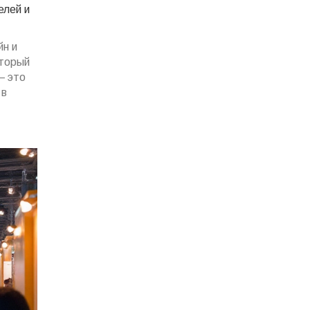
елей и
йн и
оторый
— это
 в