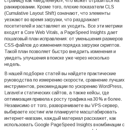
страницу как «медленную», что может отразиться на
ранжировании. Кроме того, плохие показатели CLS
(Cumulative Layout Shift) означают, что элементы
уезжают во время загрузки, что раздражает
посетителей и заставляет их уходить. Все эти метрики
входят в Core Web Vitals, а PageSpeed Insights дает
пошаговый план исправления: от уменьшения размеров
CSS‑файлов до изменения порядка загрузки скриптов.
Такой план позволяет быстро внедрить изменения и
увидеть улучшения в поиске уже через несколько
недель.
В нашей подборке статей вы найдете практические
руководства по измерению скорости, сравнение лучших
инструментов, рекомендации по ускорению WordPress,
Laravel и статических сайтов, а также кейсы, где
оптимизация привела к росту трафика на 30 % и более.
Независимо от того, разворачиваете вы VPS‑сервер,
выбираете хостинг или планируете масштабировать
интернет‑магазин, каждый материал расскажет, как
использовать Google PageSpeed Insights в комбинации с