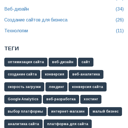
Веб-дизайн
(34)
Создание сайтов для бизнеса
(26)
Технологии
(11)
ТЕГИ
оптимизация сайта
веб-дизайн
сайт
создание сайта
конверсия
веб-аналитика
скорость загрузки
лендинг
конверсия сайта
Google Analytics
веб-разработка
хостинг
выбор платформы
интернет-магазин
малый бизнес
аналитика сайта
платформа для сайта