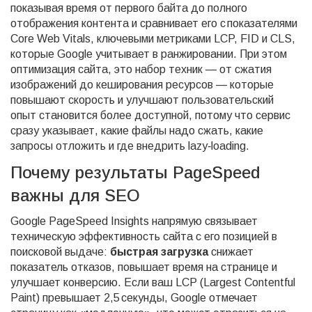
показывая время от первого байта до полного
отображения контента
и сравнивает его с показателями
Core Web Vitals
,
ключевыми метриками LCP, FID и CLS,
которые Google учитывает в ранжировании
. При этом
оптимизация сайта
,
это набор техник — от сжатия
изображений до кеширования ресурсов — которые
повышают скорость и улучшают пользовательский
опыт
становится более доступной, потому что сервис
сразу указывает, какие файлы надо сжать, какие
запросы отложить и где внедрить lazy‑loading.
Почему результаты PageSpeed
важны для SEO
Google PageSpeed Insights напрямую связывает
техническую эффективность сайта с его позицией в
поисковой выдаче:
быстрая загрузка
снижает
показатель отказов, повышает время на странице и
улучшает конверсию. Если ваш LCP (Largest Contentful
Paint) превышает 2,5 секунды, Google отмечает