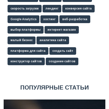
скорость загрузки
лендинг
конверсия сайта
Google Analytics
хостинг
веб-разработка
выбор платформы
интернет-магазин
малый бизнес
аналитика сайта
платформа для сайта
создать сайт
конструктор сайтов
создание сайтов
ПОПУЛЯРНЫЕ СТАТЬИ