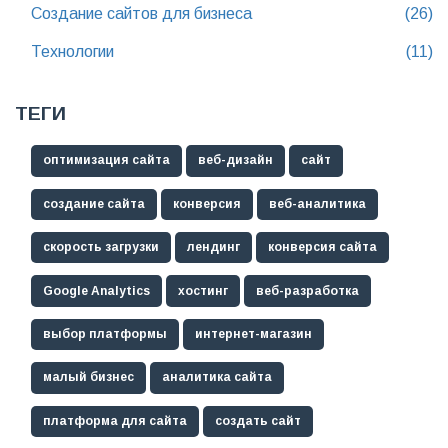
Создание сайтов для бизнеса
(26)
Технологии
(11)
ТЕГИ
оптимизация сайта
веб-дизайн
сайт
создание сайта
конверсия
веб-аналитика
скорость загрузки
лендинг
конверсия сайта
Google Analytics
хостинг
веб-разработка
выбор платформы
интернет-магазин
малый бизнес
аналитика сайта
платформа для сайта
создать сайт