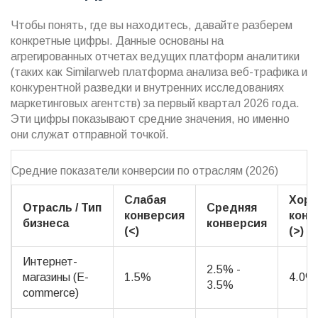
Чтобы понять, где вы находитесь, давайте разберем
конкретные цифры. Данные основаны на
агрегированных отчетах ведущих платформ аналитики
(таких как
Similarweb
платформа анализа веб-трафика и
конкурентной разведки
и внутренних исследованиях
маркетинговых агентств) за первый квартал 2026 года.
Эти цифры показывают средние значения, но именно
они служат отправной точкой.
Средние показатели конверсии по отраслям (2026)
Слабая
Хор
Отрасль / Тип
Средняя
конверсия
конв
бизнеса
конверсия
(<)
(>)
Интернет-
2.5% -
магазины (E-
1.5%
4.0%
3.5%
commerce)