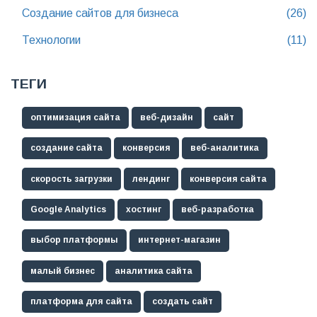
Создание сайтов для бизнеса
(26)
Технологии
(11)
ТЕГИ
оптимизация сайта
веб-дизайн
сайт
создание сайта
конверсия
веб-аналитика
скорость загрузки
лендинг
конверсия сайта
Google Analytics
хостинг
веб-разработка
выбор платформы
интернет-магазин
малый бизнес
аналитика сайта
платформа для сайта
создать сайт