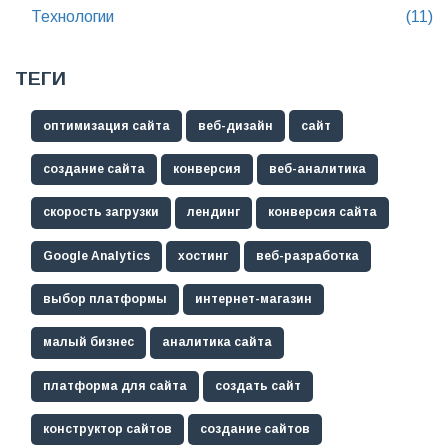
Технологии
(11)
ТЕГИ
оптимизация сайта
веб-дизайн
сайт
создание сайта
конверсия
веб-аналитика
скорость загрузки
лендинг
конверсия сайта
Google Analytics
хостинг
веб-разработка
выбор платформы
интернет-магазин
малый бизнес
аналитика сайта
платформа для сайта
создать сайт
конструктор сайтов
создание сайтов