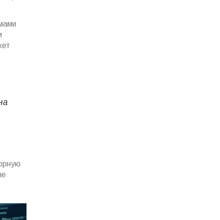
мами
и
жет
на
орную
ые