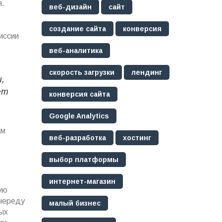
я.
веб-дизайн
сайт
создание сайта
конверсия
иссии
веб-аналитика
скорость загрузки
лендинг
,
ет
конверсия сайта
Google Analytics
ам
веб-разработка
хостинг
выбор платформы
интернет-магазин
ую
 череду
малый бизнес
ых