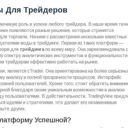
 Для Трейдеров
лючевую роль в успехе любого трейдера. В наше время тех
рынке появляются разные решения, которые стремятся
для торговли. Начнем с рассмотрения нескольких известных
дателями моды в трейдинге. Первая из таких платформ —
тформ для
трейдинга
по всему миру. Она зарекомендовала 
у спектру аналитических инструментов и функциональности
ным трейдерам эффективно работать на рынке.
, является cTrader. Она ориентирована на более серьезны
му анализу и полной прозрачности процессов. Интерфейс
овней пользователей. Кроме того, стоит обратить внимани
ярной благодаря своим уникальным возможностям в анализе
у пользователями. В действительности, TradingView предл
ся идеями и стратегиями, что делает его незаменимым
пыте других.
Платформу Успешной?