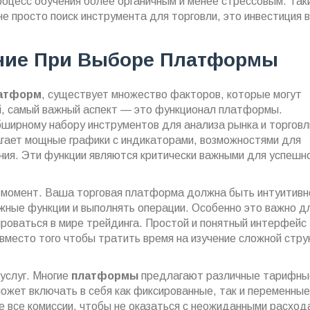
роцесс обучения более органичным и менее стрессовым. Так
е просто поиск инструмента для торговли, это инвестиция в
ание При Выборе Платформы
латформ
, существует множество факторов, которые могут
й, самый важный аспект — это функционал платформы.
ирному набору инструментов для анализа рынка и торговл
гает мощные графики с индикаторами, возможностями для
ания. Эти функции являются критически важными для успешн
момент. Ваша торговая платформа должна быть интуитивн
ужные функции и выполнять операции. Особенно это важно д
ироваться в мире трейдинга. Простой и понятный интерфейс
вместо того чтобы тратить время на изучение сложной стр
услуг. Многие
платформы
предлагают различные тарифны
может включать в себя как фиксированные, так и переменны
е все комиссии, чтобы не оказаться с неожиданными расход