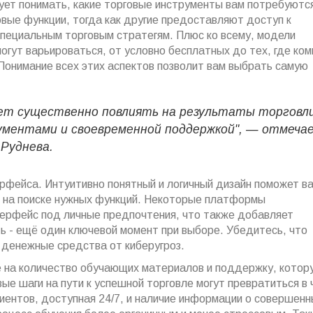
ет понимать, какие торговые инструменты вам потребуютс
ые функции, тогда как другие предоставляют доступ к
пециальным торговым стратегям. Плюс ко всему, модели
огут варьироваться, от условно бесплатных до тех, где ком
Понимание всех этих аспектов позволит вам выбрать самую
т существенно повлиять на результаты торговли
ументами и своевременной поддержкой", — отмеча
Руднева.
ерфейса. Интуитивно понятный и логичный дизайн поможет в
не на поиске нужных функций. Некоторые платформы
ерфейс под личные предпочтения, что также добавляет
 - ещё один ключевой момент при выборе. Убедитесь, что
 денежные средства от киберугроз.
е на количество обучающих материалов и поддержку, котор
е шаги на пути к успешной торговле могут превратиться в
ентов, доступная 24/7, и наличие информации о совершенн