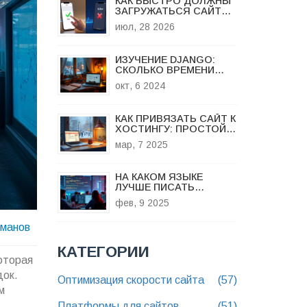
КАК БЫСТРО ДОЛЖНЫ
ЗАГРУЖАТЬСЯ САЙТЫ
В 2026 ГОДУ: НОРМЫ,
июл, 28 2026
МЕТРИКИ И ВЛИЯНИЕ
НА SEO
ИЗУЧЕНИЕ DJANGO:
СКОЛЬКО ВРЕМЕНИ
НУЖНО ДЛЯ СОЗДАНИЯ
окт, 6 2024
ВЕБ-САЙТА?
КАК ПРИВЯЗАТЬ САЙТ К
ХОСТИНГУ: ПРОСТОЙ
ГИД ДЛЯ НОВИЧКОВ
мар, 7 2025
НА КАКОМ ЯЗЫКЕ
ЛУЧШЕ ПИСАТЬ
СЕРВЕР?
фев, 9 2025
оманов
КАТЕГОРИИ
оторая
док.
Оптимизация скорости сайта
(57)
м
Платформы для сайтов
(51)