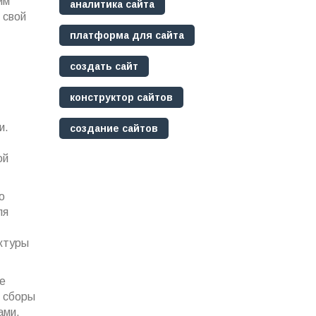
им
аналитика сайта
 свой
платформа для сайта
создать сайт
конструктор сайтов
и.
создание сайтов
ой
о
ля
уктуры
е
е сборы
ами,