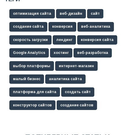
оптимизация сайта
веб-дизайн
сайт
создание сайта
конверсия
веб-аналитика
скорость загрузки
лендинг
конверсия сайта
Google Analytics
хостинг
веб-разработка
выбор платформы
интернет-магазин
малый бизнес
аналитика сайта
платформа для сайта
создать сайт
конструктор сайтов
создание сайтов