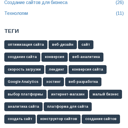
Создание сайтов для бизнеса
(26)
Технологии
(11)
ТЕГИ
оптимизация сайта
веб-дизайн
сайт
создание сайта
конверсия
веб-аналитика
скорость загрузки
лендинг
конверсия сайта
Google Analytics
хостинг
веб-разработка
выбор платформы
интернет-магазин
малый бизнес
аналитика сайта
платформа для сайта
создать сайт
конструктор сайтов
создание сайтов