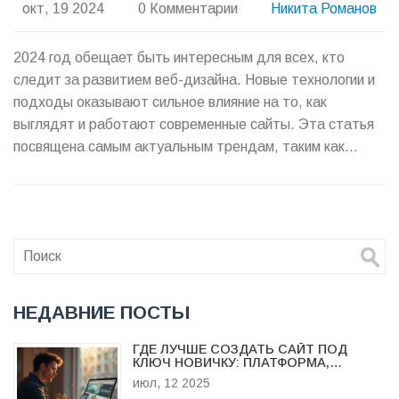
окт, 19 2024
0 Комментарии
Никита Романов
2024 год обещает быть интересным для всех, кто
следит за развитием веб-дизайна. Новые технологии и
подходы оказывают сильное влияние на то, как
выглядят и работают современные сайты. Эта статья
посвящена самым актуальным трендам, таким как
акцент на мобильность, минимализм, и искусственный
интеллект в UX/UI. На примерах мы рассмотрим, как
дизайнеры могут использовать эти тренды для
создания привлекательных и функциональных веб-
сайтов. Это будет полезно как для профессионалов в
области дизайна, так и для бизнесов, стремящихся
улучшить своё онлайн-присутствие.
НЕДАВНИЕ ПОСТЫ
ГДЕ ЛУЧШЕ СОЗДАТЬ САЙТ ПОД
КЛЮЧ НОВИЧКУ: ПЛАТФОРМА,
АГЕНТСТВО ИЛИ ФРИЛАНС
июл, 12 2025