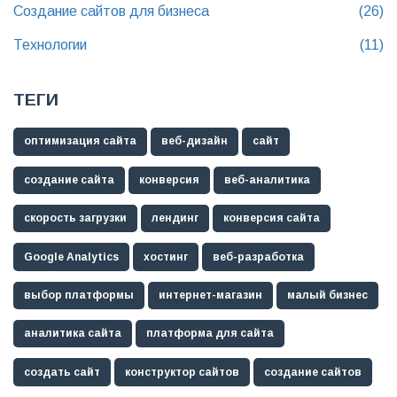
Создание сайтов для бизнеса
(26)
Технологии
(11)
ТЕГИ
оптимизация сайта
веб-дизайн
сайт
создание сайта
конверсия
веб-аналитика
скорость загрузки
лендинг
конверсия сайта
Google Analytics
хостинг
веб-разработка
выбор платформы
интернет-магазин
малый бизнес
аналитика сайта
платформа для сайта
создать сайт
конструктор сайтов
создание сайтов