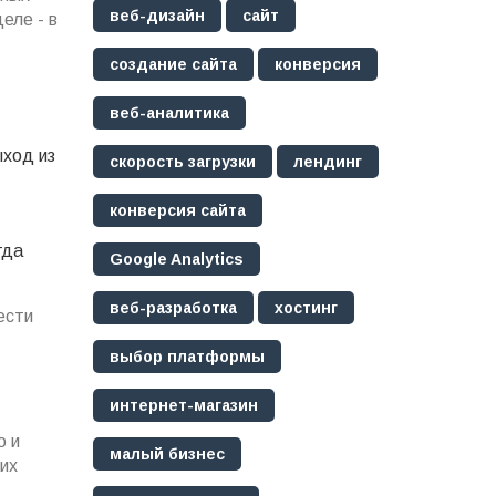
веб-дизайн
сайт
еле - в
создание сайта
конверсия
веб-аналитика
ыход из
скорость загрузки
лендинг
конверсия сайта
гда
Google Analytics
веб-разработка
хостинг
ести
выбор платформы
интернет-магазин
ю и
малый бизнес
 их