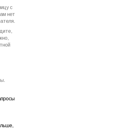
ицу с
ам нет
вателя.
идите,
жно,
атной
ны.
апросы
ольше,