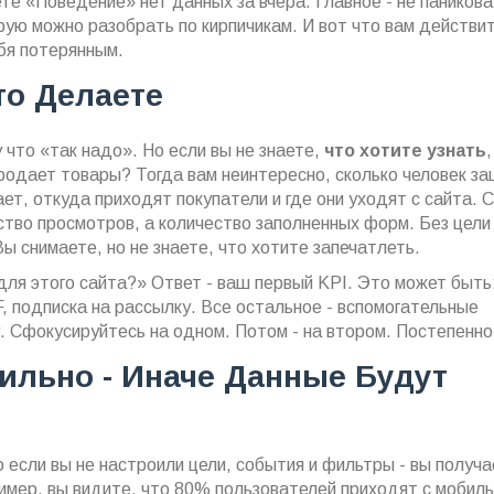
те «Поведение» нет данных за вчера. Главное - не паникова
орую можно разобрать по кирпичикам. И вот что вам действи
бя потерянным.
то Делаете
 что «так надо». Но если вы не знаете,
что хотите узнать
,
родает товары? Тогда вам неинтересно, сколько человек за
ает, откуда приходят покупатели и где они уходят с сайта. 
ество просмотров, а количество заполненных форм. Без цели
Вы снимаете, но не знаете, что хотите запечатлеть.
 для этого сайта?» Ответ - ваш первый KPI. Это может быть
F, подписка на рассылку. Все остальное - вспомогательные
. Сфокусируйтесь на одном. Потом - на втором. Постепенно
ильно - Иначе Данные Будут
о если вы не настроили цели, события и фильтры - вы получ
имер, вы видите, что 80% пользователей приходят с мобил