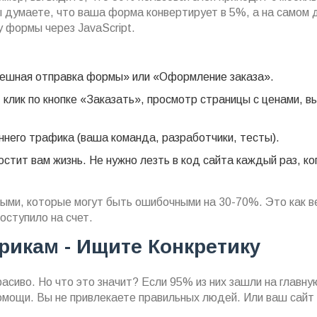
ы думаете, что ваша форма конвертирует в 5%, а на самом д
 формы через JavaScript.
пешная отправка формы» или «Оформление заказа».
клик по кнопке «Заказать», просмотр страницы с ценами, в
него трафика (ваша команда, разработчики, тесты).
остит вам жизнь. Не нужно лезть в код сайта каждый раз, ко
ными, которые могут быть ошибочными на 30-70%. Это как в
поступило на счет.
рикам - Ищите Конкретику
расиво. Но что это значит? Если 95% из них зашли на главну
 помощи. Вы не привлекаете правильных людей. Или ваш сайт