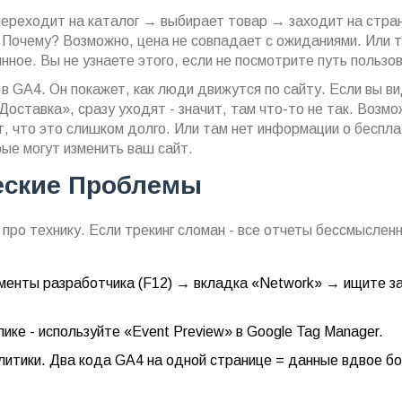
переходит на каталог → выбирает товар → заходит на стран
 Почему? Возможно, цена не совпадает с ожиданиями. Или т
нное. Вы не узнаете этого, если не посмотрите путь пользо
в GA4. Он покажет, как люди движутся по сайту. Если вы в
оставка», сразу уходят - значит, там что-то не так. Возмо
, что это слишком долго. Или там нет информации о беспл
рые могут изменить ваш сайт.
еские Проблемы
и про технику. Если трекинг сломан - все отчеты бессмыслен
ументы разработчика (F12) → вкладка «Network» → ищите з
ике - используйте «Event Preview» в Google Tag Manager.
литики. Два кода GA4 на одной странице = данные вдвое б