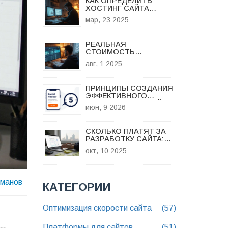
КАК ОПРЕДЕЛИТЬ
ХОСТИНГ САЙТА
ЛЕГКО? СОВЕТЫ И
мар, 23 2025
ТРЮКИ
РЕАЛЬНАЯ
СТОИМОСТЬ
САМОСТОЯТЕЛЬНОГО
авг, 1 2025
СОЗДАНИЯ САЙТА:
ОБЗОР ЦЕН, ШАГОВ И
ПОДВОДНЫХ КАМНЕЙ
ПРИНЦИПЫ СОЗДАНИЯ
ЭФФЕКТИВНОГО
ЛЕНДИНГА: ПОЛНЫЙ
июн, 9 2026
ГАЙД ПО СТРУКТУРЕ И
ДИЗАЙНУ
СКОЛЬКО ПЛАТЯТ ЗА
РАЗРАБОТКУ САЙТА:
РЕАЛЬНЫЕ СТАВКИ И
окт, 10 2025
РЕКОМЕНДАЦИИ
оманов
КАТЕГОРИИ
Оптимизация скорости сайта
(57)
Платформы для сайтов
(51)