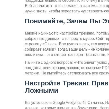
продолжительность сессии» или почему в отче
Веб-аналитика - это не магия, а система, кот
нужно знать, чтобы перестать чувствовать се
Понимайте, Зачем Вы Э
Многие начинают с настройки трекинга, потому
собранные данные - это просто мусор. Сайт п
страницу «О нас». Вам нужно знать, кто покуп
собирает заявки? Тогда ваша цель - не колич
аналитика - это как фотоаппарат без пленки. 
Начните с одного вопроса: «Что значит успех
продажи, регистрация, звонок, скачивание PD
метрики. Не пытайтесь отслеживать все сразу
Настройте Трекинг Прав
Ложными
Вы установили Google Analytics 4? Отлично. Н
данные, которые вводят в заблуждение. Напр