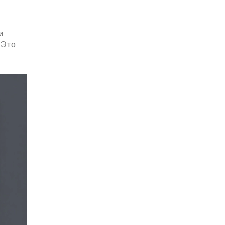
и
 Это