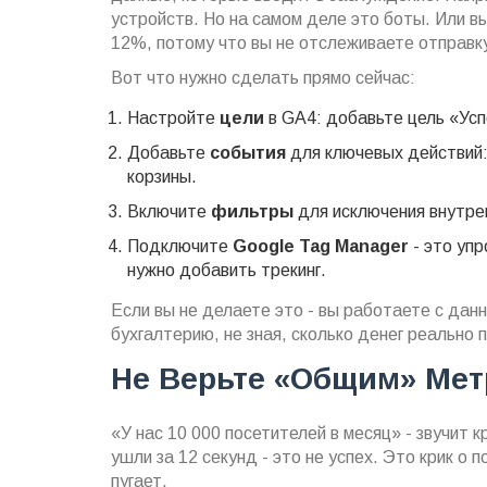
устройств. Но на самом деле это боты. Или в
12%, потому что вы не отслеживаете отправку
Вот что нужно сделать прямо сейчас:
Настройте
цели
в GA4: добавьте цель «Ус
Добавьте
события
для ключевых действий: 
корзины.
Включите
фильтры
для исключения внутрен
Подключите
Google Tag Manager
- это упр
нужно добавить трекинг.
Если вы не делаете это - вы работаете с дан
бухгалтерию, не зная, сколько денег реально 
Не Верьте «общим» Мет
«У нас 10 000 посетителей в месяц» - звучит к
ушли за 12 секунд - это не успех. Это крик о
пугает.