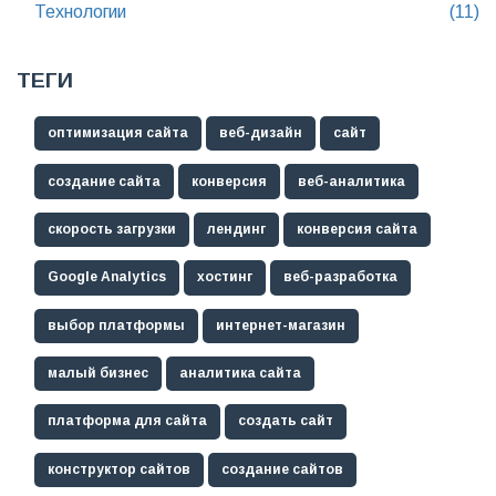
Технологии
(11)
ТЕГИ
оптимизация сайта
веб-дизайн
сайт
создание сайта
конверсия
веб-аналитика
скорость загрузки
лендинг
конверсия сайта
Google Analytics
хостинг
веб-разработка
выбор платформы
интернет-магазин
малый бизнес
аналитика сайта
платформа для сайта
создать сайт
конструктор сайтов
создание сайтов