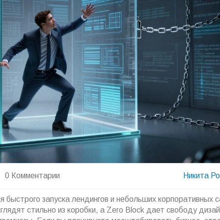
0 Комментарии
Никита Р
я быстрого запуска лендингов и небольших корпоративных с
лядят стильно из коробки, а Zero Block дает свободу дизай