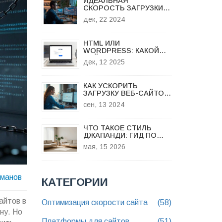
ИДЕАЛЬНАЯ
СКОРОСТЬ ЗАГРУЗКИ:
КАК УЛУЧШИТЬ
дек, 22 2024
ПРОИЗВОДИТЕЛЬНОСТЬ
ВАШЕГО САЙТА
HTML ИЛИ
WORDPRESS: КАКОЙ
САЙТ ЛУЧШЕ ВЫБРАТЬ
дек, 12 2025
ДЛЯ ВАШЕГО ПРОЕКТА
КАК УСКОРИТЬ
ЗАГРУЗКУ ВЕБ-САЙТОВ
В GOOGLE CHROME
сен, 13 2024
ЧТО ТАКОЕ СТИЛЬ
ДЖАПАНДИ: ГИД ПО
ЯПОНСКО-
мая, 15 2026
СКАНДИНАВСКОМУ
ДИЗАЙНУ В 2026 ГОДУ
оманов
КАТЕГОРИИ
айтов в
Оптимизация скорости сайта
(58)
ну. Но
Платформы для сайтов
(51)