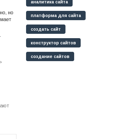
аналитика сайта
но, но
платформа для сайта
омает
создать сайт
-
конструктор сайтов
создание сайтов
ь
кают