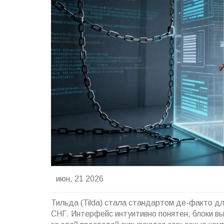
июн, 21 2026
Тильда (Tilda) стала стандартом де-факто дл
СНГ. Интерфейс интуитивно понятен, блоки выг