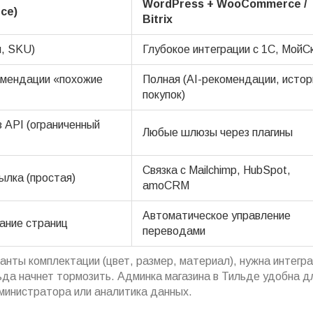
WordPress + WooCommerce /
ce)
Bitrix
и, SKU)
Глубокое интеграции с 1С, МойС
омендации «похожие
Полная (AI-рекомендации, истор
покупок)
 API (ограниченный
Любые шлюзы через плагины
Связка с Mailchimp, HubSpot,
ылка (простая)
amoCRM
Автоматическое управление
ание страниц
переводами
анты комплектации (цвет, размер, материал), нужна интегра
ьда начнет тормозить. Админка магазина в Тильде удобна д
министратора или аналитика данных.