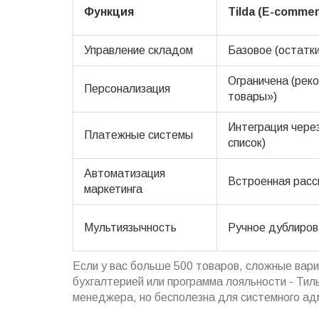
Функция
Tilda (E-commer
Управление складом
Базовое (остатк
Ограничена (рек
Персонализация
товары»)
Интеграция через
Платежные системы
список)
Автоматизация
Встроенная расс
маркетинга
Мультиязычность
Ручное дублиров
Если у вас больше 500 товаров, сложные вари
бухгалтерией или программа лояльности - Тил
менеджера, но бесполезна для системного ад