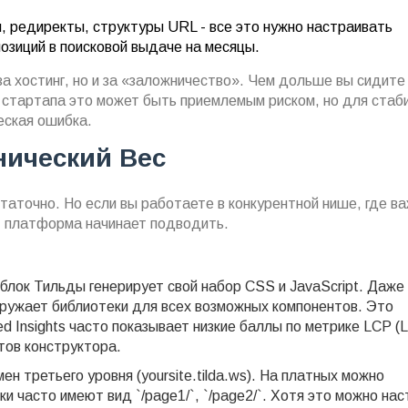
, редиректы, структуры URL - все это нужно настраивать
озиций в поисковой выдаче на месяцы.
а хостинг, но и за «заложничество». Чем дольше вы сидите
 стартапа это может быть приемлемым риском, но для стаб
еская ошибка.
нический Вес
аточно. Но если вы работаете в конкурентной нише, где в
а, платформа начинает подводить.
лок Тильды генерирует свой набор CSS и JavaScript. Даже
агружает библиотеки для всех возможных компонентов. Это
 Insights часто показывает низкие баллы по метрике LCP (L
птов конструктора.
 третьего уровня (yoursite.tilda.ws). На платных можно
и часто имеют вид `/page1/`, `/page2/`. Хотя это можно нас