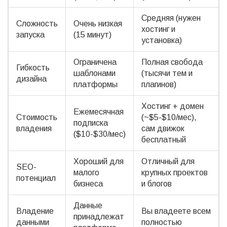
Средняя (нужен
Сложность
Очень низкая
хостинг и
запуска
(15 минут)
установка)
Ограничена
Полная свобода
Гибкость
шаблонами
(тысячи тем и
дизайна
платформы
плагинов)
Хостинг + домен
Ежемесячная
Стоимость
(~$5-$10/мес),
подписка
владения
сам движок
($10-$30/мес)
бесплатный
Хороший для
Отличный для
SEO-
малого
крупных проектов
потенциал
бизнеса
и блогов
Данные
Владение
Вы владеете всем
принадлежат
данными
полностью