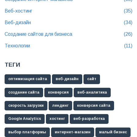
Веб-хостинг
(35)
Веб-дизайн
(34)
Создание сайтов для бизнеса
(26)
Технологии
(11)
ТЕГИ
оптимизация сайта
веб-дизайн
сайт
создание сайта
конверсия
веб-аналитика
скорость загрузки
лендинг
конверсия сайта
Google Analytics
хостинг
веб-разработка
выбор платформы
интернет-магазин
малый бизнес