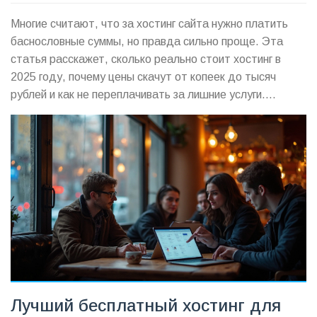
Многие считают, что за хостинг сайта нужно платить
баснословные суммы, но правда сильно проще. Эта
статья расскажет, сколько реально стоит хостинг в
2025 году, почему цены скачут от копеек до тысяч
рублей и как не переплачивать за лишние услуги.
Расскажу, от чего зависит итоговый чек, какие скрытые
платежи могут поджидать, и стоит ли платить дороже
ради стабильности. Всё простым языком и с
конкретными примерами из жизни веб-мастеров.
Лучший бесплатный хостинг для