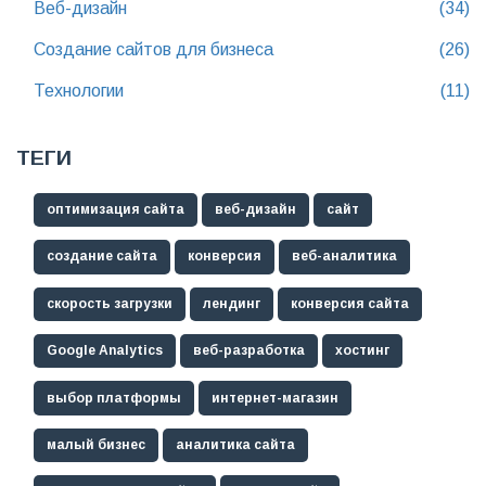
Веб-дизайн
(34)
Создание сайтов для бизнеса
(26)
Технологии
(11)
ТЕГИ
оптимизация сайта
веб-дизайн
сайт
создание сайта
конверсия
веб-аналитика
скорость загрузки
лендинг
конверсия сайта
Google Analytics
веб-разработка
хостинг
выбор платформы
интернет-магазин
малый бизнес
аналитика сайта