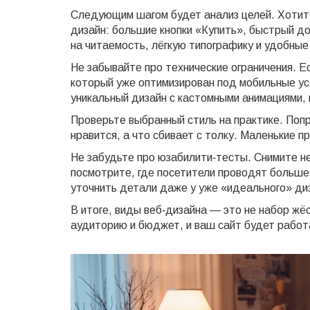
Следующим шагом будет анализ целей. Хотит
дизайн: большие кнопки «Купить», быстрый до
на читаемость, лёгкую типографику и удобные 
Не забывайте про технические ограничения. 
который уже оптимизирован под мобильные ус
уникальный дизайн с кастомными анимациями, н
Проверьте выбранный стиль на практике. Попр
нравится, а что сбивает с толку. Маленькие п
Не забудьте про юзабилити‑тесты. Снимите не
посмотрите, где посетители проводят больше
уточнить детали даже у уже «идеального» ди
В итоге, виды веб‑дизайна — это не набор жё
аудиторию и бюджет, и ваш сайт будет работа