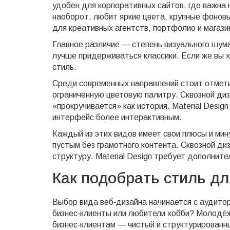
удобен для корпоративных сайтов, где важна
наоборот, любит яркие цвета, крупные фонов
для креативных агентств, портфолио и магазин
Главное различие — степень визуального шума
лучше придерживаться классики. Если же вы 
стиль.
Среди современных направлений стоит отмети
ограниченную цветовую палитру. Сквозной диза
«прокручивается» как история. Material Desi
интерфейс более интерактивным.
Каждый из этих видов имеет свои плюсы и мин
пустым без грамотного контента. Сквозной ди
структуру. Material Design требует дополнит
Как подобрать стиль дл
Выбор вида веб‑дизайна начинается с аудито
бизнес‑клиенты или любители хобби? Молодёж
бизнес‑клиентам — чистый и структурированн