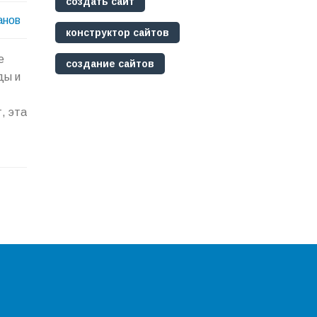
создать сайт
анов
конструктор сайтов
е
создание сайтов
ды и
, эта