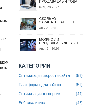
ПРОДАВАЕМЫЙ ТОВАР
В МИРЕ: ДАННЫЕ ДЛЯ
мая, 28 2026
дят
ВАШЕГО ИНТЕРНЕТ-
МАГАЗИНА
СКОЛЬКО
ма),
ЗАРАБАТЫВАЕТ ВЕБ
ДИЗАЙНЕР В 2024 ГОДУ:
авг, 2 2025
РЕАЛЬНЫЕ ЦИФРЫ И
ПУТЬ К ВЫСОКИМ
ДОХОДАМ
ва и
МОЖНО ЛИ
ПРОДВИГАТЬ ЛЕНДИНГ:
т
РЕАЛЬНО ЛИ ВЫВЕСТИ
апр, 24 2026
я
ОДНОСТРАНИЧНИК В
ТОП ПОИСКА?
ишком
КАТЕГОРИИ
мать
Оптимизация скорости сайта
(58)
Платформы для сайтов
(51)
Оптимизация конверсии
(44)
ь,
Веб-аналитика
(43)