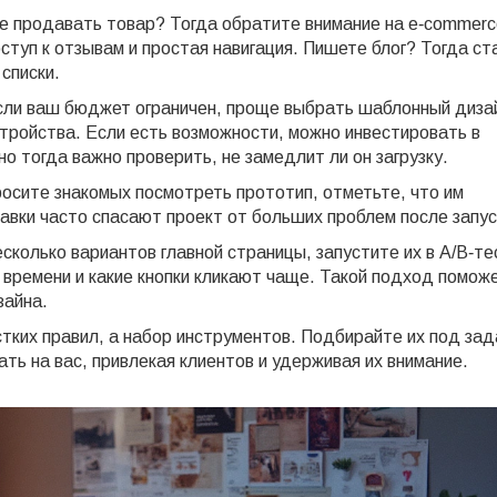
е продавать товар? Тогда обратите внимание на e‑commerc
ступ к отзывам и простая навигация. Пишете блог? Тогда ст
списки.
Если ваш бюджет ограничен, проще выбрать шаблонный диза
тройства. Если есть возможности, можно инвестировать в
о тогда важно проверить, не замедлит ли он загрузку.
осите знакомых посмотреть прототип, отметьте, что им
равки часто спасают проект от больших проблем после запус
сколько вариантов главной страницы, запустите их в A/B‑те
 времени и какие кнопки кликают чаще. Такой подход помож
зайна.
стких правил, а набор инструментов. Подбирайте их под зад
ть на вас, привлекая клиентов и удерживая их внимание.