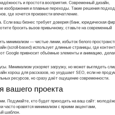
 надёжность и простота восприятия. Современный дизайн,
ые изображения и плавные переходы. Такие решения подхо
ов, где хочется произвести впечатление.
. Если ваш бизнес требует доверия (банк, юридическая фир
хотите бросить вызов привычному, ставьте на современный
ть минимализм — чистые линии, избыток белого пространст
йн (scroll‑based) использует длинные страницы, где контен
gn от Google привносит объёмные элементы и анимацию, дела
усы. Минимализм ускоряет загрузку, но может выглядеть сл
зайн хорош для рассказов, но ухудшает SEO, если не проду
ельных ресурсов, но сразу даёт ощущение современности.
я вашего проекта
рии. Подумайте, кто будет приходить на ваш сайт: молодёж
и часто нравятся минимализм с яркими акцентами,
ый шаблон.