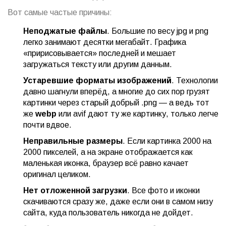
Вот самые частые причины:
Неподжатые файлы
. Большие по весу jpg и png
легко занимают десятки мегабайт. Графика
«пририсовывается» последней и мешает
загружаться тексту или другим данным.
Устаревшие форматы изображений
. Технологии
давно шагнули вперёд, а многие до сих пор грузят
картинки через старый добрый .png — а ведь тот
же
webp
или avif дают ту же картинку, только легче
почти вдвое.
Неправильные размеры
. Если картинка 2000 на
2000 пикселей, а на экране отображается как
маленькая иконка, браузер всё равно качает
оригинал целиком.
Нет отложенной загрузки
. Все фото и иконки
скачиваются сразу же, даже если они в самом низу
сайта, куда пользователь никогда не дойдет.