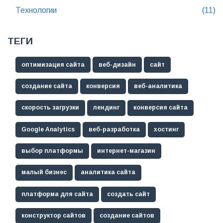
Технологии
(11)
ТЕГИ
оптимизация сайта
веб-дизайн
сайт
создание сайта
конверсия
веб-аналитика
скорость загрузки
лендинг
конверсия сайта
Google Analytics
веб-разработка
хостинг
выбор платформы
интернет-магазин
малый бизнес
аналитика сайта
платформа для сайта
создать сайт
конструктор сайтов
создание сайтов