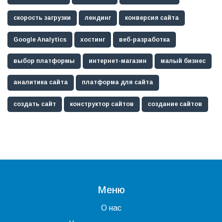
скорость загрузки
лендинг
конверсия сайта
Google Analytics
хостинг
веб-разработка
выбор платформы
интернет-магазин
малый бизнес
аналитика сайта
платформа для сайта
создать сайт
конструктор сайтов
создание сайтов
Меню
О нас