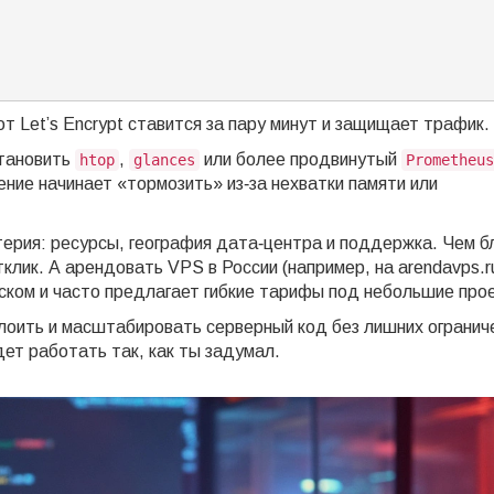
т Let’s Encrypt ставится за пару минут и защищает трафик.
становить
,
или более продвинутый
htop
glances
Prometheus
ение начинает «тормозить» из‑за нехватки памяти или
терия: ресурсы, география дата‑центра и поддержка. Чем б
клик. А арендовать VPS в России (например, на arendavps.r
сском и часто предлагает гибкие тарифы под небольшие про
лоить и масштабировать серверный код без лишних огранич
дет работать так, как ты задумал.