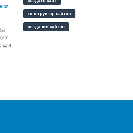
создать сайт
анов
конструктор сайтов
создание сайтов
бы
дого
о для