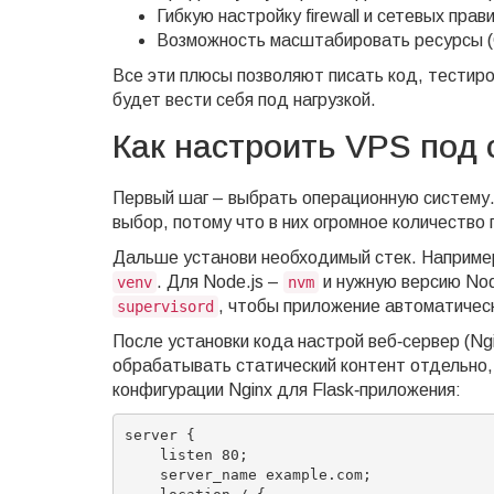
Гибкую настройку firewall и сетевых пра
Возможность масштабировать ресурсы (
Все эти плюсы позволяют писать код, тестиров
будет вести себя под нагрузкой.
Как настроить VPS под 
Первый шаг – выбрать операционную систему. 
выбор, потому что в них огромное количество
Дальше установи необходимый стек. Например
. Для Node.js –
и нужную версию Nod
venv
nvm
, чтобы приложение автоматическ
supervisord
После установки кода настрой веб‑сервер (Ngi
обрабатывать статический контент отдельно,
конфигурации Nginx для Flask‑приложения:
server {

    listen 80;

    server_name example.com;
