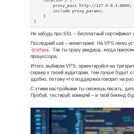
    location / {

        proxy_pass http://127.0.0.1:8000;

        include proxy_params;

    }

Не забудь про SSL – бесплатный сертификат о
Последний шаг – мониторинг. На VPS легко у
. Так ты сразу увидишь, когда прилож
Grafana
процессора.
Итого, выбирая VPS, ориентируйся на три кри
сервер к твоей аудитории, тем лучше будет от
удобно, потому что поддержка говорит на ру
С этими настройками ты сможешь писать, деп
Пробуй, тестируй, измеряй – и твой бекенд бу