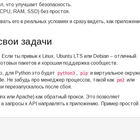
вил, что улучшает безопасность.
CPU, RAM, SSD) без простоя.
ать его в реальных условиях и сразу видеть, как приложен
свои задачи
Если ты привык к Linux, Ubuntu LTS или Debian – отличный
 готовых пакетов и хорошая поддержка сообществ.
, для Python это будет
,
и виртуальное окруж
python3
pip
e. Не забудь про менеджер процессов, такой как
или
pm2
и перезапускалось после сбоя.
nx или Apache) как обратный прокси. Это позволяет
 а запросы к API направлять к приложению. Пример простой