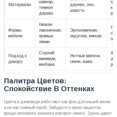
шиккар,
хло
Материалы
дерево, лен,
темное
ке
шерсть
дерево
ру
Низкая,
Ни
Формы
лаконичная,
Эргономичная,
с м
мебели
прямые
округлая, мягкая
об
линии
Строгий
Фу
Подход к
Уютные мелочи,
минимум,
де
декору
свечи, книги
икебана
ра
Палитра Цветов:
Спокойствие В Оттенках
Цвета в джапанди работают как фон для вашей жизни,
а не как главный герой. Забудьте о ярких акцентах
вроде неонового зеленого или ярко-синего. Здесь царят