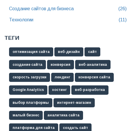
Создание сайтов для бизнеса
(26)
Технологии
(11)
ТЕГИ
оптимизация сайта
веб-дизайн
сайт
создание сайта
конверсия
веб-аналитика
скорость загрузки
лендинг
конверсия сайта
Google Analytics
хостинг
веб-разработка
выбор платформы
интернет-магазин
малый бизнес
аналитика сайта
платформа для сайта
создать сайт