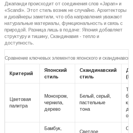
Джапанди происходит от соединения слов «Japan» и
«Scandi». Этот стиль возник не случайно. Архитекторы
и дизайнеры заметили, что оба направления уважают
натуральные материалы, функциональность и связь с
природой. Разница лишь в подаче: Япония добавляет
структуру и тишину, Скандинавия - тепло и
доступность.
Сравнение ключевых элементов японского и скандинавско
Японский
Скандинавский
Дж
Критерий
стиль
стиль
(Г
Те
Монохром,
Белый, серый,
бе
Цветовая
чернила,
пастельные
кр
палитра
дерево
тона
др
от
Бамбук,
Оль
Светлое