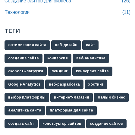
Создание сайтов для бизнеса
(26)
Технологии
(11)
ТЕГИ
оптимизация сайта
веб-дизайн
сайт
создание сайта
конверсия
веб-аналитика
скорость загрузки
лендинг
конверсия сайта
Google Analytics
веб-разработка
хостинг
выбор платформы
интернет-магазин
малый бизнес
аналитика сайта
платформа для сайта
создать сайт
конструктор сайтов
создание сайтов