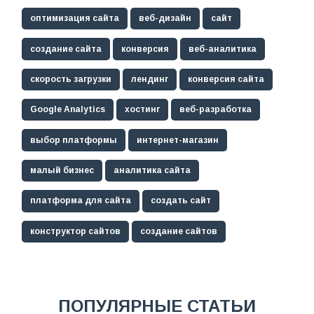
оптимизация сайта
веб-дизайн
сайт
создание сайта
конверсия
веб-аналитика
скорость загрузки
лендинг
конверсия сайта
Google Analytics
хостинг
веб-разработка
выбор платформы
интернет-магазин
малый бизнес
аналитика сайта
платформа для сайта
создать сайт
конструктор сайтов
создание сайтов
ПОПУЛЯРНЫЕ СТАТЬИ