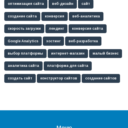
оптимизация сайта
веб-дизайн
сайт
создание сайта
конверсия
веб-аналитика
скорость загрузки
лендинг
конверсия сайта
Google Analytics
хостинг
веб-разработка
выбор платформы
интернет-магазин
малый бизнес
аналитика сайта
платформа для сайта
создать сайт
конструктор сайтов
создание сайтов
Меню