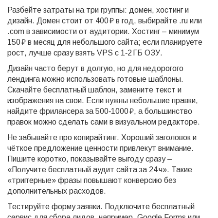
Разбейте затраты на три группы: домен, хостинг и
дизайн. Домен стоит от 400 ₽ в год, выбирайте .ru или
.com в зависимости от аудитории. Хостинг – минимум
150 ₽ в месяц для небольшого сайта; если планируете
рост, лучше сразу взять VPS с 1‑2 ГБ ОЗУ.
Дизайн часто берут в долгую, но для недорогого
лендинга можно использовать готовые шаблоны.
Скачайте бесплатный шаблон, замените текст и
изображения на свои. Если нужны небольшие правки,
найдите фрилансера за 500‑1000 ₽, а большинство
правок можно сделать сами в визуальном редакторе.
Не забывайте про копирайтинг. Хороший заголовок и
чёткое предложение ценности привлекут внимание.
Пишите коротко, показывайте выгоду сразу –
«Получите бесплатный аудит сайта за 24 ч». Такие
«триггерные» фразы повышают конверсию без
дополнительных расходов.
Тестируйте форму заявки. Подключите бесплатный
сервис для сбора лидов, например, Google Forms или