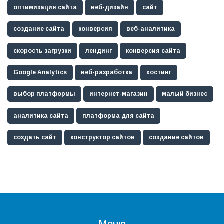
оптимизация сайта
веб-дизайн
сайт
создание сайта
конверсия
веб-аналитика
скорость загрузки
лендинг
конверсия сайта
Google Analytics
веб-разработка
хостинг
выбор платформы
интернет-магазин
малый бизнес
аналитика сайта
платформа для сайта
создать сайт
конструктор сайтов
создание сайтов